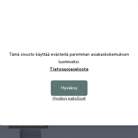
Unico Pegasus moottorisänky
Unico Pegasus moottorisänky
80x200
90x200
Alk. 1837,00 €
Alk. 2011,00 €
Aina Edullinen
Tämä sivusto käyttää evästeitä paremman asiakaskokemuksen
luomiseksi.
Tietosuojaseloste
+6
Halti 3-istuttava vuodesohva
Hyväksy
Land 96
Unico Aida recliner, Lauritzon
Hyväksy pakolliset
Diamonds kangas
1150,00 €
1409,00 €
Aina Edullinen