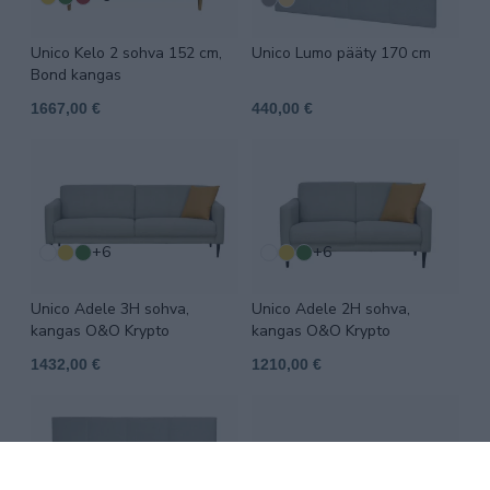
Unico Kelo 2 sohva 152 cm,
Unico Lumo pääty 170 cm
Bond kangas
1667,00 €
440,00 €
+6
+6
Unico Adele 3H sohva,
Unico Adele 2H sohva,
kangas O&O Krypto
kangas O&O Krypto
1432,00 €
1210,00 €