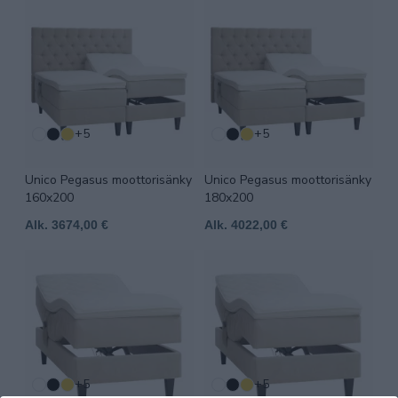
+5
+5
Unico Pegasus moottorisänky
Unico Pegasus moottorisänky
160x200
180x200
Alk. 3674,00 €
Alk. 4022,00 €
+5
+5