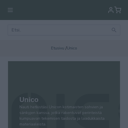
/
Etusivu
Unico
Nauti hetkistäsi Unicon kotimaisten sohvien ja
sänkyjen kanssa, jotka rakentuvat perinteistä
kumpuavan tekemisen taidosta ja laadukkaista
materiaaleista.
Unico
Nauti hetkistäsi Unicon kotimaisten sohvien ja
sänkyjen kanssa, jotka rakentuvat perinteistä
kumpuavan tekemisen taidosta ja laadukkaista
materiaaleista.