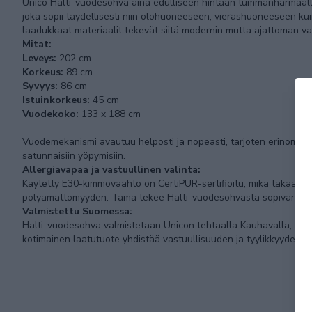
Unico Halti-vuodesohva aina edulliseen hintaan tummanharmaalla
joka sopii täydellisesti niin olohuoneeseen, vierashuoneeseen kui
laadukkaat materiaalit tekevät siitä modernin mutta ajattoman v
Mitat:
Leveys:
202 cm
Korkeus:
89 cm
Syvyys:
86 cm
Istuinkorkeus:
45 cm
Vuodekoko:
133 x 188 cm
Vuodemekanismi avautuu helposti ja nopeasti, tarjoten erinomai
satunnaisiin yöpymisiin.
Allergiavapaa ja vastuullinen valinta:
Käytetty E30-kimmovaahto on CertiPUR-sertifioitu, mikä takaa tur
pölyämättömyyden. Tämä tekee Halti-vuodesohvasta sopivan valin
Valmistettu Suomessa:
Halti-vuodesohva valmistetaan Unicon tehtaalla Kauhavalla, mi
kotimainen laatutuote yhdistää vastuullisuuden ja tyylikkyyden 