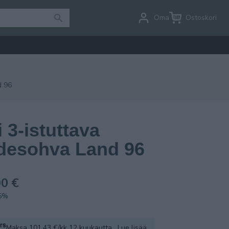
Oma tili
Ostoskori
d 96
i 3-istuttava
desohva Land 96
0 €
.5%
Maksa 101.43 €/kk 12 kuukautta.
Lue lisää