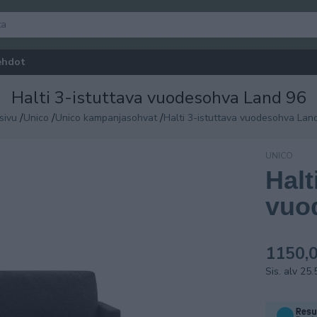
ehdot
Halti 3-istuttava vuodesohva Land 96
/
/
/
sivu
Unico
Unico kampanjasohvat
Halti 3-istuttava vuodesohva Lan
UNICO
Halt
Aina Edullinen
vuo
1150,0
Sis. alv 25