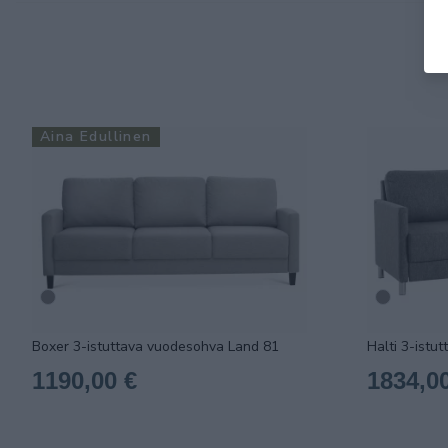
Aina Edullinen
Boxer 3-istuttava vuodesohva Land 81
Halti 3-istu
1190,00 €
1834,0