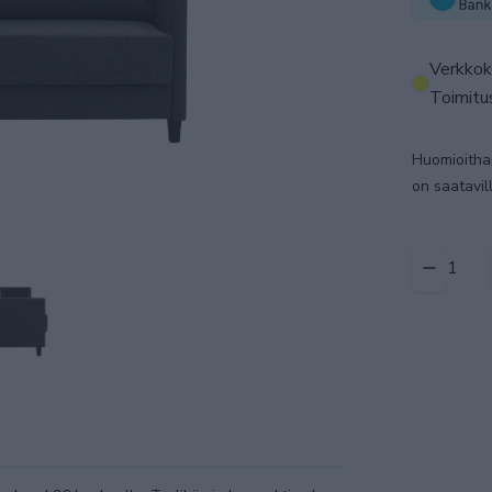
Verkkok
Toimitus
Huomioithan
on saatavil