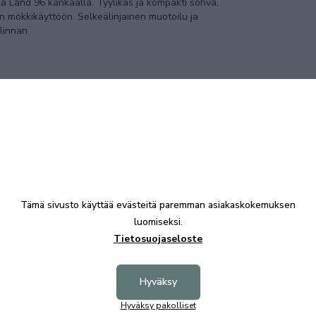
 Land 96 kankaalla. Tyylikäs ja kompakti sohva,
n mökkikäyttöön. Selkeälinjainen muotoilu ja
alinnan.
sen käyttömukavuuden päivittäiseen käyttöön tai
vallisuuden, ympäristöystävällisyyden ja
nan myös allergikoille.
Tämä sivusto käyttää evästeitä paremman asiakaskokemuksen
luomiseksi.
kä takaa korkean laadun ja kestävyyden. Tämä
Tietosuojaseloste
saumattomasti.
Hyväksy
Hyväksy pakolliset