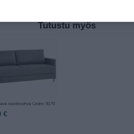
Tutustu myös
ttava vuodesohva Cedric 9170
0 €