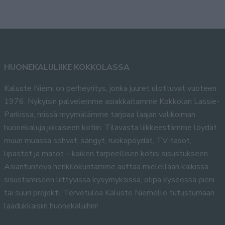
HUONEKALULIIKE KOKKOLASSA
Kaluste Niemi on perheyritys, jonka juuret ulottuvat vuoteen
1976. Nykyisin palvelemme asiakkaitamme Kokkolan Lassie-
Parkissa, missä myymälämme tarjoaa laajan valikoiman
huonekaluja jokaiseen kotiin. Tilavasta liikkeestämme löydät
muun muassa sohvat, sängyt, ruokapöydät, TV-tasot,
lipastot ja matot – kaiken tarpeellisen kotisi sisustukseen.
Asiantunteva henkilökuntamme auttaa mielellään kaikissa
sisustamiseen liittyvissä kysymyksissä, olipa kyseessä pieni
tai suuri projekti. Tervetuloa Kaluste Niemelle tutustumaan
laadukkaisiin huonekaluihin!