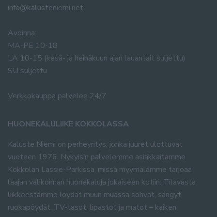
info@kalusteniemi.net
Avoinna:
MA-PE 10-18
LA 10-15 (kesä- ja heinäkuun ajan lauantait suljettu)
SU suljettu
Verkkokauppa palvelee 24/7
HUONEKALULIIKE KOKKOLASSA
Kaluste Niemi on perheyritys, jonka juuret ulottuvat
vuoteen 1976. Nykyisin palvelemme asiakkaitamme
Kokkolan Lassie-Parkissa, missä myymälämme tarjoaa
laajan valikoiman huonekaluja jokaiseen kotiin. Tilavasta
liikkeestämme löydät muun muassa sohvat, sängyt,
ruokapöydät, TV-tasot, lipastot ja matot – kaiken