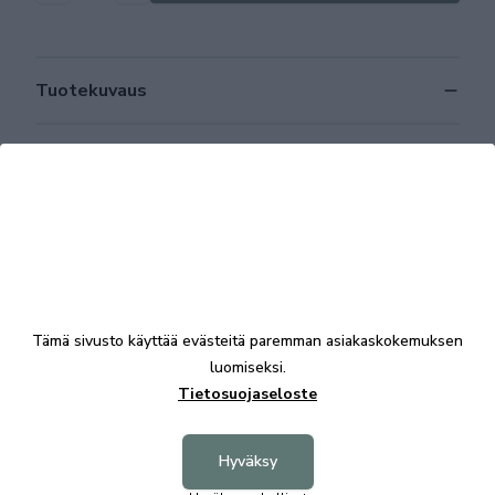
Tuotekuvaus
Tekniset tiedot
Osta samalla
Tämä sivusto käyttää evästeitä paremman asiakaskokemuksen
Aina Edullinen
Aina 
luomiseksi.
Tietosuojaseloste
Hyväksy