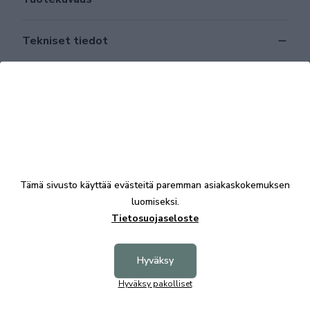
Tekniset tiedot
Tutustu myös
Aina Edullinen
Aina 
Tämä sivusto käyttää evästeitä paremman asiakaskokemuksen
luomiseksi.
Tietosuojaseloste
Hyväksy
Hyväksy pakolliset