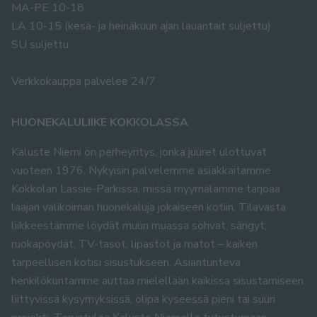
MA-PE 10-18
LA 10-15 (kesä- ja heinäkuun ajan lauantait suljettu)
SU suljettu
Verkkokauppa palvelee 24/7
HUONEKALULIIKE KOKKOLASSA
Kaluste Niemi on perheyritys, jonka juuret ulottuvat
vuoteen 1976. Nykyisin palvelemme asiakkaitamme
Kokkolan Lassie-Parkissa, missä myymälämme tarjoaa
laajan valikoiman huonekaluja jokaiseen kotiin. Tilavasta
liikkeestämme löydät muun muassa sohvat, sängyt,
ruokapöydät, TV-tasot, lipastot ja matot – kaiken
tarpeellisen kotisi sisustukseen. Asiantunteva
henkilökuntamme auttaa mielellään kaikissa sisustamiseen
liittyvissä kysymyksissä, olipa kyseessä pieni tai suuri