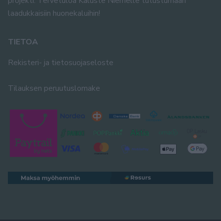
projekti. Tervetuloa Kaluste Niemelle tutustumaan
laadukkaisiin huonekaluihin!
TIETOA
Rekisteri- ja tietosuojaseloste
Tilauksen peruutuslomake