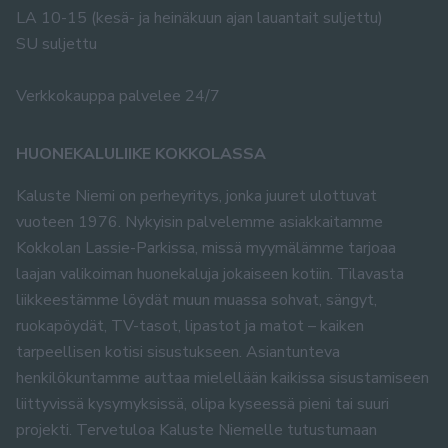
LA 10-15 (kesä- ja heinäkuun ajan lauantait suljettu)
SU suljettu
Verkkokauppa palvelee 24/7
HUONEKALULIIKE KOKKOLASSA
Kaluste Niemi on perheyritys, jonka juuret ulottuvat
vuoteen 1976. Nykyisin palvelemme asiakkaitamme
Kokkolan Lassie-Parkissa, missä myymälämme tarjoaa
laajan valikoiman huonekaluja jokaiseen kotiin. Tilavasta
liikkeestämme löydät muun muassa sohvat, sängyt,
ruokapöydät, TV-tasot, lipastot ja matot – kaiken
tarpeellisen kotisi sisustukseen. Asiantunteva
henkilökuntamme auttaa mielellään kaikissa sisustamiseen
liittyvissä kysymyksissä, olipa kyseessä pieni tai suuri
projekti. Tervetuloa Kaluste Niemelle tutustumaan