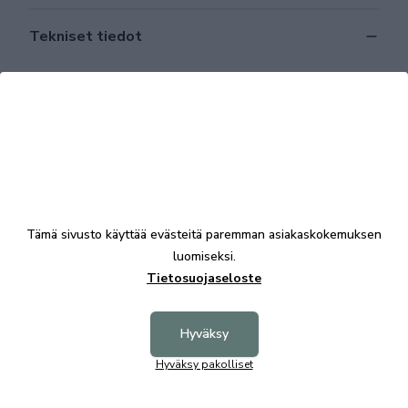
Tekniset tiedot
Tutustu myös
Tämä sivusto käyttää evästeitä paremman asiakaskokemuksen
luomiseksi.
Tietosuojaseloste
Hyväksy
Hyväksy pakolliset