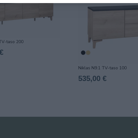
 TV-taso 200
€
Niklas N9.1 TV-taso 100
535,00 €