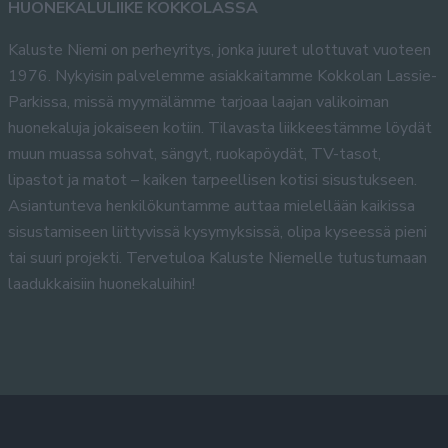
HUONEKALULIIKE KOKKOLASSA
Kaluste Niemi on perheyritys, jonka juuret ulottuvat vuoteen
1976. Nykyisin palvelemme asiakkaitamme Kokkolan Lassie-
Parkissa, missä myymälämme tarjoaa laajan valikoiman
huonekaluja jokaiseen kotiin. Tilavasta liikkeestämme löydät
muun muassa sohvat, sängyt, ruokapöydät, TV-tasot,
lipastot ja matot – kaiken tarpeellisen kotisi sisustukseen.
Asiantunteva henkilökuntamme auttaa mielellään kaikissa
sisustamiseen liittyvissä kysymyksissä, olipa kyseessä pieni
tai suuri projekti. Tervetuloa Kaluste Niemelle tutustumaan
laadukkaisiin huonekaluihin!