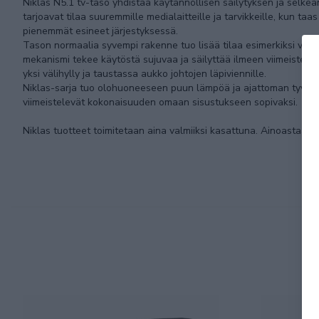
Niklas N5.1 tv-taso yhdistää käytännöllisen säilytyksen ja selkeän
tarjoavat tilaa suuremmille medialaitteille ja tarvikkeille, kun ta
pienemmät esineet järjestyksessä.
Tason normaalia syvempi rakenne tuo lisää tilaa esimerkiksi vahvist
mekanismi tekee käytöstä sujuvaa ja säilyttää ilmeen viimeistelly
yksi välihylly ja taustassa aukko johtojen läpiviennille.
Niklas-sarja tuo olohuoneeseen puun lämpöä ja ajattoman tyylin
viimeistelevät kokonaisuuden omaan sisustukseen sopivaksi.
Niklas tuotteet toimitetaan aina valmiiksi kasattuna. Ainoastaan ja