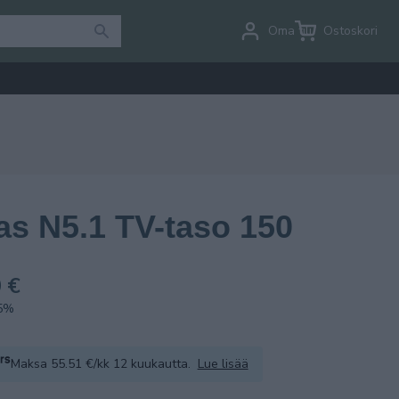
Oma tili
Ostoskori
as N5.1 TV-taso 150
 €
.5%
Maksa 55.51 €/kk 12 kuukautta.
Lue lisää