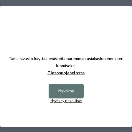
Tutustu myös
Tämä sivusto käyttää evästeitä paremman asiakaskokemuksen
luomiseksi.
Tietosuojaseloste
Hyväksy
Hyväksy pakolliset
Stina komero 150 valkoinen/hopea jalava
Stina k
687,00 €
318,00 