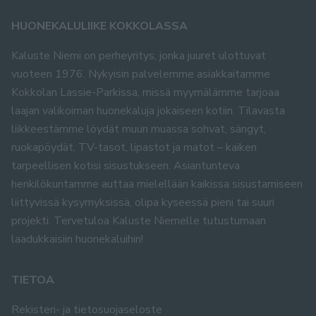
HUONEKALULIIKE KOKKOLASSA
Kaluste Niemi on perheyritys, jonka juuret ulottuvat
vuoteen 1976. Nykyisin palvelemme asiakkaitamme
Kokkolan Lassie-Parkissa, missä myymälämme tarjoaa
laajan valikoiman huonekaluja jokaiseen kotiin. Tilavasta
liikkeestämme löydät muun muassa sohvat, sängyt,
ruokapöydät, TV-tasot, lipastot ja matot – kaiken
tarpeellisen kotisi sisustukseen. Asiantunteva
henkilökuntamme auttaa mielellään kaikissa sisustamiseen
liittyvissä kysymyksissä, olipa kyseessä pieni tai suuri
projekti. Tervetuloa Kaluste Niemelle tutustumaan
laadukkaisiin huonekaluihin!
TIETOA
Rekisteri- ja tietosuojaseloste