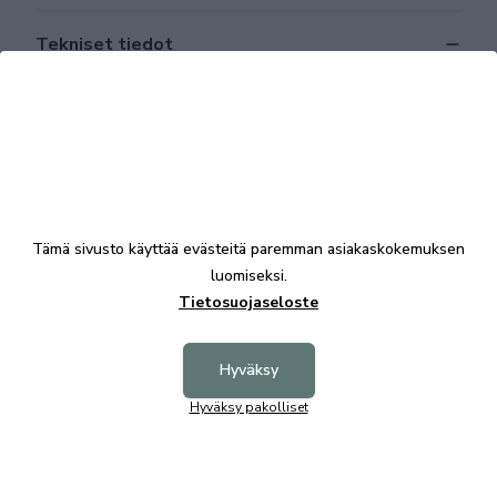
Tekniset tiedot
Tutustu myös
Tämä sivusto käyttää evästeitä paremman asiakaskokemuksen
luomiseksi.
Tietosuojaseloste
Hyväksy
+8
Hyväksy pakolliset
Knox 3-istuttava sohva Diamonds kangas
Knox 2,
2402,00 €
1970,00