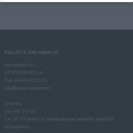
KALUSTE ÅKE NIEMI OY
Yrittäjäntie 5-7
67100 KOKKOLA
Puh. 0400 483 019
info@kalusteniemi.net
Avoinna:
MA-PE 10-18
LA 10-15 (kesä- ja heinäkuun ajan lauantait suljettu)
SU suljettu