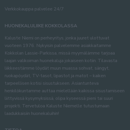
Verkkokauppa palvelee 24/7
HUONEKALULIIKE KOKKOLASSA
Kaluste Niemi on perheyritys, jonka juuret ulottuvat
vuoteen 1976. Nykyisin palvelemme asiakkaitamme
Kokkolan Lassie-Parkissa, missä myymälämme tarjoaa
laajan valikoiman huonekaluja jokaiseen kotiin. Tilavasta
liikkeestämme löydät muun muassa sohvat, sängyt,
ruokapöydät, TV-tasot, lipastot ja matot – kaiken
tarpeellisen kotisi sisustukseen. Asiantunteva
henkilökuntamme auttaa mielellään kaikissa sisustamiseen
liittyvissä kysymyksissä, olipa kyseessä pieni tai suuri
projekti. Tervetuloa Kaluste Niemelle tutustumaan
laadukkaisiin huonekaluihin!