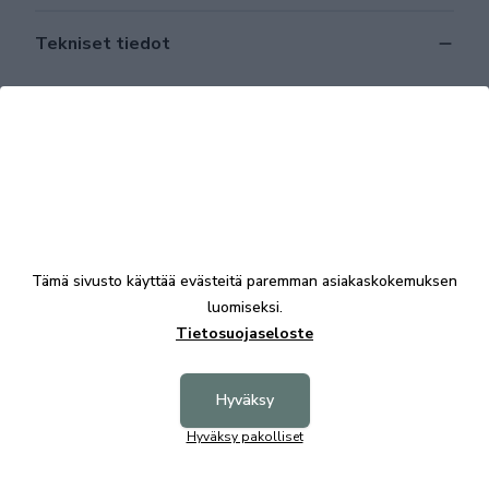
Tekniset tiedot
Tutustu myös
Tämä sivusto käyttää evästeitä paremman asiakaskokemuksen
luomiseksi.
Tietosuojaseloste
+8
Hyväksy
Knox 3-istuttava sohva Diamonds kangas
Knox 2-
Hyväksy pakolliset
2402,00 €
1970,00