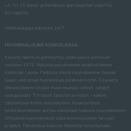
LA 10-15 (kesä- ja heinäkuun ajan lauantait suljettu)
SU suljettu
Verkkokauppa palvelee 24/7
HUONEKALULIIKE KOKKOLASSA
Kaluste Niemi on perheyritys, jonka juuret ulottuvat
vuoteen 1976. Nykyisin palvelemme asiakkaitamme
Kokkolan Lassie-Parkissa, missä myymälämme tarjoaa
laajan valikoiman huonekaluja jokaiseen kotiin. Tilavasta
liikkeestämme löydät muun muassa sohvat, sängyt,
ruokapöydät, TV-tasot, lipastot ja matot – kaiken
tarpeellisen kotisi sisustukseen. Asiantunteva
henkilökuntamme auttaa mielellään kaikissa sisustamiseen
liittyvissä kysymyksissä, olipa kyseessä pieni tai suuri
projekti. Tervetuloa Kaluste Niemelle tutustumaan