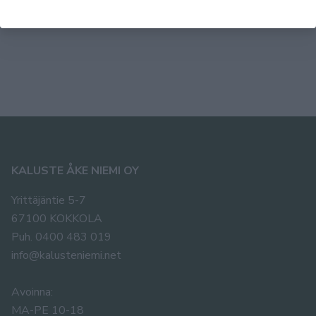
KALUSTE ÅKE NIEMI OY
Yrittäjäntie 5-7
67100 KOKKOLA
Puh. 0400 483 019
info@kalusteniemi.net
Avoinna:
MA-PE 10-18