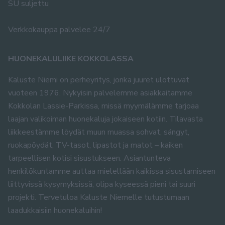
SU suljettu
Verkkokauppa palvelee 24/7
HUONEKALULIIKE KOKKOLASSA
Kaluste Niemi on perheyritys, jonka juuret ulottuvat
vuoteen 1976. Nykyisin palvelemme asiakkaitamme
Kokkolan Lassie-Parkissa, missä myymälämme tarjoaa
laajan valikoiman huonekaluja jokaiseen kotiin. Tilavasta
liikkeestämme löydät muun muassa sohvat, sängyt,
ruokapöydät, TV-tasot, lipastot ja matot – kaiken
tarpeellisen kotisi sisustukseen. Asiantunteva
henkilökuntamme auttaa mielellään kaikissa sisustamiseen
liittyvissä kysymyksissä, olipa kyseessä pieni tai suuri
projekti. Tervetuloa Kaluste Niemelle tutustumaan
laadukkaisiin huonekaluihin!