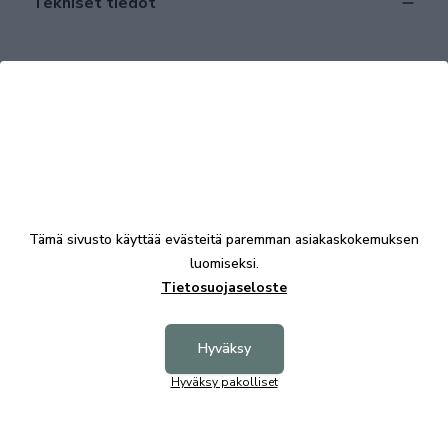
Tekniset tiedot
Tutustu myös
Tämä sivusto käyttää evästeitä paremman asiakaskokemuksen
luomiseksi.
Tietosuojaseloste
Hyväksy
+8
Hyväksy pakolliset
Alias 3,5-istuttava sohva Luxor kangas