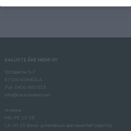
2894,00 €
KALUSTE ÅKE NIEMI OY
Yrittäjäntie 5-7
67100 KOKKOLA
Puh. 0400 483 019
info@kalusteniemi.net
Avoinna:
MA-PE 10-18
LA 10-15 (kesä- ja heinäkuun ajan lauantait suljettu)