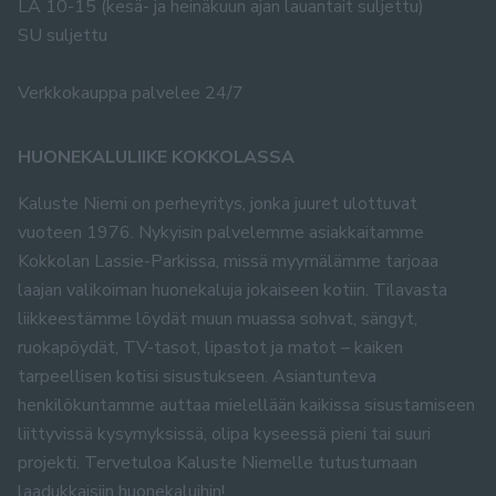
LA 10-15 (kesä- ja heinäkuun ajan lauantait suljettu)
SU suljettu
Verkkokauppa palvelee 24/7
HUONEKALULIIKE KOKKOLASSA
Kaluste Niemi on perheyritys, jonka juuret ulottuvat
vuoteen 1976. Nykyisin palvelemme asiakkaitamme
Kokkolan Lassie-Parkissa, missä myymälämme tarjoaa
laajan valikoiman huonekaluja jokaiseen kotiin. Tilavasta
liikkeestämme löydät muun muassa sohvat, sängyt,
ruokapöydät, TV-tasot, lipastot ja matot – kaiken
tarpeellisen kotisi sisustukseen. Asiantunteva
henkilökuntamme auttaa mielellään kaikissa sisustamiseen
liittyvissä kysymyksissä, olipa kyseessä pieni tai suuri
projekti. Tervetuloa Kaluste Niemelle tutustumaan
laadukkaisiin huonekaluihin!