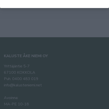
3162,00 €
1684,00
KALUSTE ÅKE NIEMI OY
Yrittäjäntie 5-7
67100 KOKKOLA
Puh. 0400 483 019
info@kalusteniemi.net
Avoinna:
MA-PE 10-18