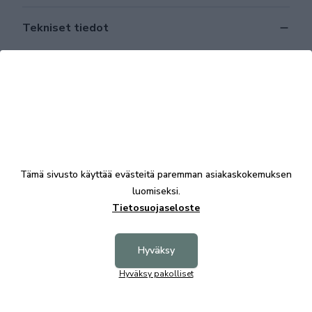
Tekniset tiedot
Tutustu myös
Tämä sivusto käyttää evästeitä paremman asiakaskokemuksen
luomiseksi.
Tietosuojaseloste
Hyväksy
Hyväksy pakolliset
Kasper 3-ist. sohva 241 cm, C62 nahka
Unico K