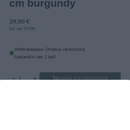
cm burgundy
29,00 €
Sis. alv 25.5%
Verkkokauppa: Omassa varastossa
.
Saatavilla vain 1 kpl!
LISÄÄ OSTOSKORIIN
Tuotekuvaus
Tekniset tiedot