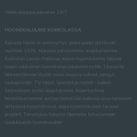
Verkkokauppa palvelee 24/7
HUONEKALULIIKE KOKKOLASSA
Kaluste Niemi on perheyritys, jonka juuret ulottuvat
vuoteen 1976. Nykyisin palvelemme asiakkaitamme
Kokkolan Lassie-Parkissa, missä myymälämme tarjoaa
laajan valikoiman huonekaluja jokaiseen kotiin. Tilavasta
liikkeestämme löydät muun muassa sohvat, sängyt,
ruokapöydät, TV-tasot, lipastot ja matot – kaiken
tarpeellisen kotisi sisustukseen. Asiantunteva
henkilökuntamme auttaa mielellään kaikissa sisustamiseen
liittyvissä kysymyksissä, olipa kyseessä pieni tai suuri
projekti. Tervetuloa Kaluste Niemelle tutustumaan
laadukkaisiin huonekaluihin!