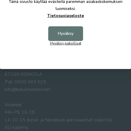
Tämä sivusto käyttää evästeitä paremman asiakaskokemuksen
luomiseksi.
Tietosuojaseloste
Hyväksy
Hyväksy pakolliset
KALUSTE ÅKE NIEMI OY
Yrittäjäntie 5-7
67100 KOKKOLA
Puh. 0400 483 019
info@kalusteniemi.net
Avoinna:
MA-PE 10-18
LA 10-15 (kesä- ja heinäkuun ajan lauantait suljettu)
SU suljettu