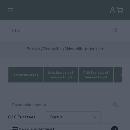
/
/
Etusivu
Skinnwille
Skinnwille tarjoukset
Lyhytkarvaiset
Pitkäkarvaiset
Tekoturkikset
Lehmän
lammastaljat
lammastaljat
6 / 6 Tuotteet
Kaikki
suodattimet
0