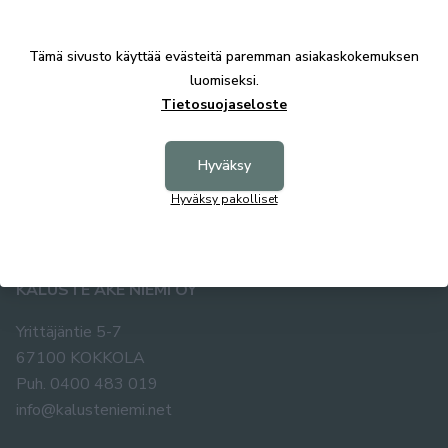
brown
39,00 €
65,00 €
Tämä sivusto käyttää evästeitä paremman asiakaskokemuksen
luomiseksi.
Tietosuojaseloste
Hyväksy
Hyväksy pakolliset
KALUSTE ÅKE NIEMI OY
Yrittäjäntie 5-7
67100 KOKKOLA
Puh. 0400 483 019
info@kalusteniemi.net