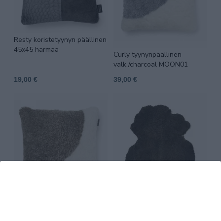
Resty koristetyynyn päällinen
45x45 harmaa
Curly tyynynpäällinen
valk./charcoal MOON01
19,00 €
39,00 €
Curly tyynynpäällinen
Curly R lampaantalja dark
valk./beige MOON00