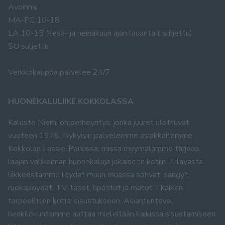
Avoinna:
MA-PE 10-18
LA 10-15 (kesä- ja heinäkuun ajan lauantait suljettu)
SU suljettu
Verkkokauppa palvelee 24/7
HUONEKALULIIKE KOKKOLASSA
Kaluste Niemi on perheyritys, jonka juuret ulottuvat
vuoteen 1976. Nykyisin palvelemme asiakkaitamme
Kokkolan Lassie-Parkissa, missä myymälämme tarjoaa
laajan valikoiman huonekaluja jokaiseen kotiin. Tilavasta
liikkeestämme löydät muun muassa sohvat, sängyt,
ruokapöydät, TV-tasot, lipastot ja matot – kaiken
tarpeellisen kotisi sisustukseen. Asiantunteva
henkilökuntamme auttaa mielellään kaikissa sisustamiseen