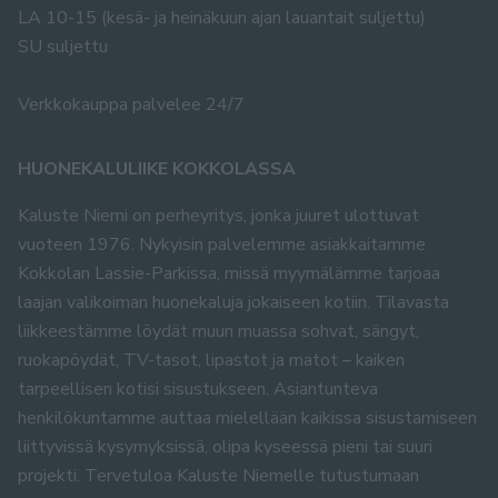
LA 10-15 (kesä- ja heinäkuun ajan lauantait suljettu)
SU suljettu
Verkkokauppa palvelee 24/7
HUONEKALULIIKE KOKKOLASSA
Kaluste Niemi on perheyritys, jonka juuret ulottuvat
vuoteen 1976. Nykyisin palvelemme asiakkaitamme
Kokkolan Lassie-Parkissa, missä myymälämme tarjoaa
laajan valikoiman huonekaluja jokaiseen kotiin. Tilavasta
liikkeestämme löydät muun muassa sohvat, sängyt,
ruokapöydät, TV-tasot, lipastot ja matot – kaiken
tarpeellisen kotisi sisustukseen. Asiantunteva
henkilökuntamme auttaa mielellään kaikissa sisustamiseen
liittyvissä kysymyksissä, olipa kyseessä pieni tai suuri
projekti. Tervetuloa Kaluste Niemelle tutustumaan