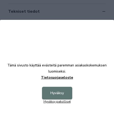
Tekniset tiedot
Tutustu myös
Aina Edullinen
Aina 
Tämä sivusto käyttää evästeitä paremman asiakaskokemuksen
luomiseksi.
Tietosuojaseloste
Hyväksy
Hyväksy pakolliset
Nukkumatti pikkuparvi, pöytä ja hylly