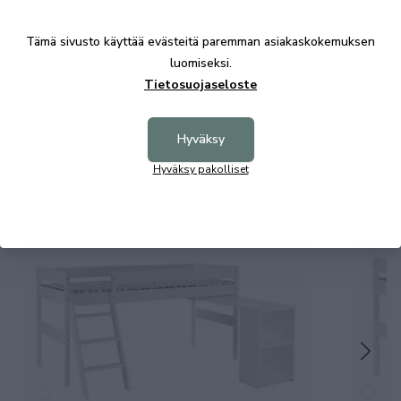
Tämä sivusto käyttää evästeitä paremman asiakaskokemuksen
Vaahtomuovipatja Ruutu 80x200x10 cm
Vaahtom
luomiseksi.
95,00 €
69,00 €
Tietosuojaseloste
Hyväksy
Hyväksy pakolliset
Tutustu myös
Aina Edullinen
Aina 