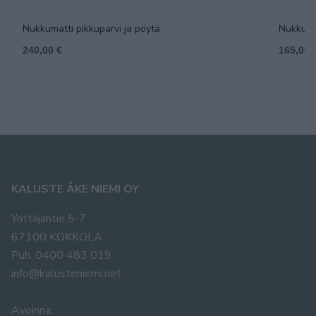
Nukkumatti pikkuparvi ja pöytä
Nukkuma
240,00 €
165,00 
KALUSTE ÅKE NIEMI OY
Yrittäjäntie 5-7
67100 KOKKOLA
Puh. 0400 483 019
info@kalusteniemi.net
Avoinna: