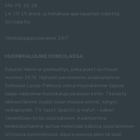
MA-PE 10-18
LA 10-15 (kesä- ja heinäkuun ajan lauantait suljettu)
SU suljettu
Verkkokauppa palvelee 24/7
HUONEKALULIIKE KOKKOLASSA
Kaluste Niemi on perheyritys, jonka juuret ulottuvat
vuoteen 1976. Nykyisin palvelemme asiakkaitamme
Kokkolan Lassie-Parkissa, missä myymälämme tarjoaa
laajan valikoiman huonekaluja jokaiseen kotiin. Tilavasta
liikkeestämme löydät muun muassa sohvat, sängyt,
ruokapöydät, TV-tasot, lipastot ja matot – kaiken
tarpeellisen kotisi sisustukseen. Asiantunteva
henkilökuntamme auttaa mielellään kaikissa sisustamiseen
liittyvissä kysymyksissä, olipa kyseessä pieni tai suuri