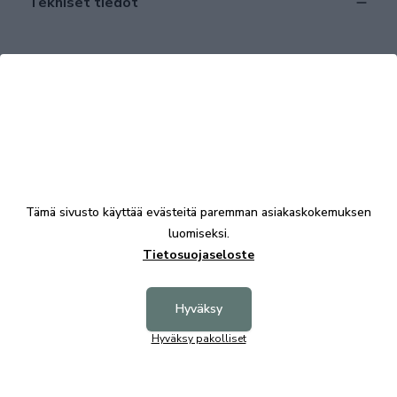
Tekniset tiedot
Tutustu myös
Tämä sivusto käyttää evästeitä paremman asiakaskokemuksen
luomiseksi.
Tietosuojaseloste
Hyväksy
+2
Hyväksy pakolliset
Nemo 183/2 sohva Nino kangas, Shapes
Nemo 18