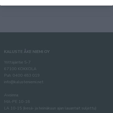
2062,00 €
2217,00
KALUSTE ÅKE NIEMI OY
Yrittäjäntie 5-7
67100 KOKKOLA
Puh. 0400 483 019
info@kalusteniemi.net
Avoinna:
MA-PE 10-18
LA 10-15 (kesä- ja heinäkuun ajan lauantait suljettu)