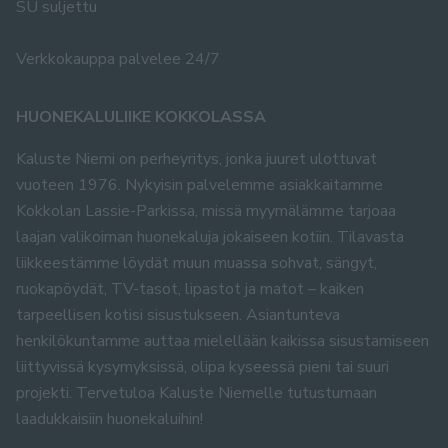
SU suljettu
Verkkokauppa palvelee 24/7
HUONEKALULIIKE KOKKOLASSA
Kaluste Niemi on perheyritys, jonka juuret ulottuvat
vuoteen 1976. Nykyisin palvelemme asiakkaitamme
Kokkolan Lassie-Parkissa, missä myymälämme tarjoaa
laajan valikoiman huonekaluja jokaiseen kotiin. Tilavasta
liikkeestämme löydät muun muassa sohvat, sängyt,
ruokapöydät, TV-tasot, lipastot ja matot – kaiken
tarpeellisen kotisi sisustukseen. Asiantunteva
henkilökuntamme auttaa mielellään kaikissa sisustamiseen
liittyvissä kysymyksissä, olipa kyseessä pieni tai suuri
projekti. Tervetuloa Kaluste Niemelle tutustumaan
laadukkaisiin huonekaluihin!