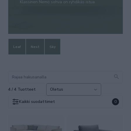
Klassinen Nemo sohva on ryhdikäs istua.
Leaf
Nest
Sky
4 / 4 Tuotteet
Kaikki
suodattimet
0