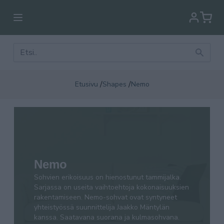
/
/
Etusivu
Shapes
Nemo
Sohvien erikoisuus on hienostunut tammijalka.
Sarjassa on useita vaihtoehtoja kokonaisuuksien
rakentamiseen. Nemo-sohvat ovat syntyneet
Nemo
yhteistyössä suunnittelija Jaakko Mäntylän kanssa.
Saatavana suorana ja kulmasohvana. Klassinen
Sohvien erikoisuus on hienostunut tammijalka.
Sarjassa on useita vaihtoehtoja kokonaisuuksien
Nemo sohva on ryhdikäs istua.
rakentamiseen. Nemo-sohvat ovat syntyneet
yhteistyössä suunnittelija Jaakko Mäntylän
kanssa. Saatavana suorana ja kulmasohvana.