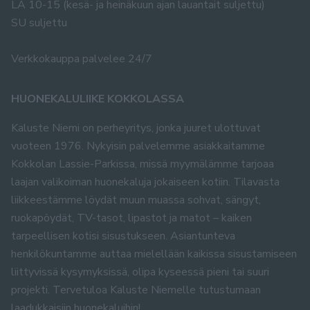
LA 10-15 (kesä- ja heinäkuun ajan lauantait suljettu)
SU suljettu
Verkkokauppa palvelee 24/7
HUONEKALULIIKE KOKKOLASSA
Kaluste Niemi on perheyritys, jonka juuret ulottuvat
vuoteen 1976. Nykyisin palvelemme asiakkaitamme
Kokkolan Lassie-Parkissa, missä myymälämme tarjoaa
laajan valikoiman huonekaluja jokaiseen kotiin. Tilavasta
liikkeestämme löydät muun muassa sohvat, sängyt,
ruokapöydät, TV-tasot, lipastot ja matot – kaiken
tarpeellisen kotisi sisustukseen. Asiantunteva
henkilökuntamme auttaa mielellään kaikissa sisustamiseen
liittyvissä kysymyksissä, olipa kyseessä pieni tai suuri
projekti. Tervetuloa Kaluste Niemelle tutustumaan
laadukkaisiin huonekaluihin!