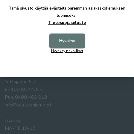
Tämä sivusto käyttää evästeitä paremman asiakaskokemuksen
luomiseksi.
Tietosuojaseloste
Hyväksy
Hyväksy pakolliset
KALUSTE ÅKE NIEMI OY
Yrittäjäntie 5-7
67100 KOKKOLA
Puh. 0400 483 019
info@kalusteniemi.net
Avoinna:
MA-PE 10-18