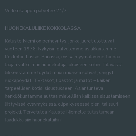
Verkkokauppa palvelee 24/7
HUONEKALULIIKE KOKKOLASSA
Kaluste Niemi on perheyritys, jonka juuret ulottuvat
vuoteen 1976. Nykyisin palvelemme asiakkaitamme
Kokkolan Lassie-Parkissa, missä myymälämme tarjoaa
laajan valikoiman huonekaluja jokaiseen kotiin. Tilavasta
liikkeestämme löydät muun muassa sohvat, sängyt,
ruokapöydät, TV-tasot, lipastot ja matot – kaiken
tarpeellisen kotisi sisustukseen. Asiantunteva
henkilökuntamme auttaa mielellään kaikissa sisustamiseen
liittyvissä kysymyksissä, olipa kyseessä pieni tai suuri
projekti. Tervetuloa Kaluste Niemelle tutustumaan
laadukkaisiin huonekaluihin!