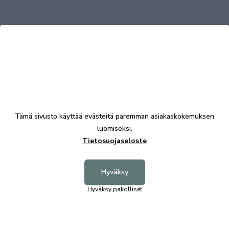
Tutustu myös
Tämä sivusto käyttää evästeitä paremman asiakaskokemuksen
luomiseksi.
Tietosuojaseloste
Hyväksy
Hyväksy pakolliset
Kairo matto 160x230 cm
Kairo m
91,00 €
148,00 