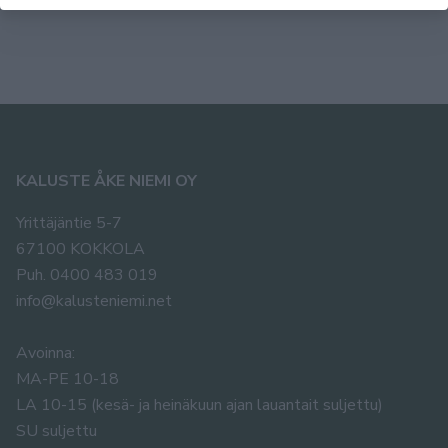
KALUSTE ÅKE NIEMI OY
Yrittäjäntie 5-7
67100 KOKKOLA
Puh. 0400 483 019
info@kalusteniemi.net
Avoinna:
MA-PE 10-18
LA 10-15 (kesä- ja heinäkuun ajan lauantait suljettu)
SU suljettu