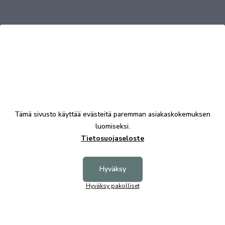
Tutustu myös
Tämä sivusto käyttää evästeitä paremman asiakaskokemuksen
luomiseksi.
Tietosuojaseloste
Hyväksy
Hyväksy pakolliset
Kairo matto 160x230 cm
Agadir 
91,00 €
96,00 €