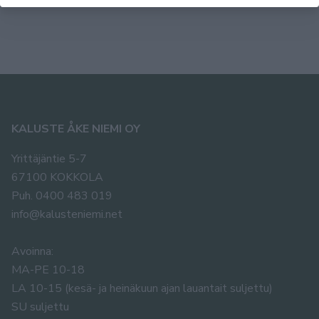
KALUSTE ÅKE NIEMI OY
Yrittäjäntie 5-7
67100 KOKKOLA
Puh. 0400 483 019
info@kalusteniemi.net
Avoinna:
MA-PE 10-18
LA 10-15 (kesä- ja heinäkuun ajan lauantait suljettu)
SU suljettu