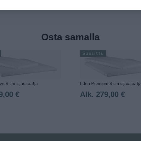
Osta samalla
Suosittu
ve 9 cm sijauspatja
Eden Premium 9 cm sijauspatj
9,00 €
Alk. 279,00 €