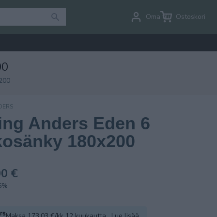
Oma tili
Ostoskori
00
200
DERS
ing Anders Eden 6
kosänky 180x200
0 €
.5%
Maksa 173.03 €/kk 12 kuukautta.
Lue lisää