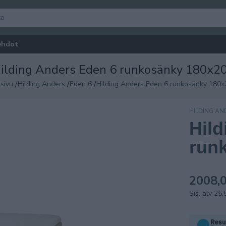
ehdot
ilding Anders Eden 6 runkosänky 180x2
/
/
/
sivu
Hilding Anders
Eden 6
Hilding Anders Eden 6 runkosänky 180x
HILDING AN
Hild
run
2008,0
Sis. alv 25