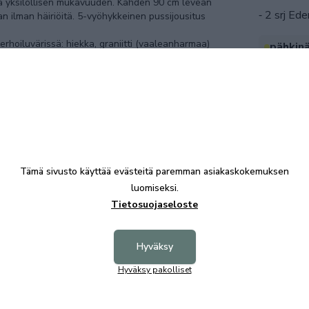
ja yksilöllisen mukavuuden. Kahden 90 cm leveän
⁃ 2 srj Ed
n ilman häiriöitä. 5-vyöhykkeinen pussijousitus
rhoiluvärissä: hiekka, graniitti (vaaleanharmaa)
pähkin
. Tee valinnat sivun oikeassa reunassa olevista
Saatavill
 siitä ostoskorin lisätiedot kohtaan.
tammi
ksi.
Saatavill
valkol
Omassa v
e vuode haluamallasi Eden-sijauspatjalla ja
Tämä sivusto käyttää evästeitä paremman asiakaskokemuksen
wenge
luomiseksi.
Saatavill
Tietosuojaseloste
Hyväksy
Hyväksy pakolliset