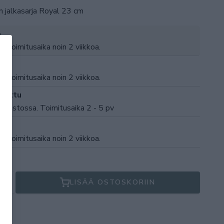
en jalkasarja Royal 23 cm
ä
a. Toimitusaika noin 2 viikkoa.
a. Toimitusaika noin 2 viikkoa.
akattu
arastossa. Toimitusaika 2 - 5 pv
a. Toimitusaika noin 2 viikkoa.
LISÄÄ OSTOSKORIIN