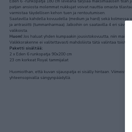
Eden 6 -runkopatja 180 cm leveänä tarjoaa maksimaalisen tilan 
patjan ansiosta molemmat nukkujat voivat nauttia omasta tilastaa
varmistaa täydellisen kehon tuen ja rentoutumisen.
Saatavilla kahdella kovuudella (medium ja hard) sekä kolmessa ve
ja antrasiitti (tummanharmaa). Jalkoihin on saatavilla 4 eri sävyä
valikoista.
Huom!
Jos haluat yhden kumpaakin jousistokovuutta, niin mainitse
Valikkorakenne ei valitettavasti mahdoliista tätä valintaa toistaise
Paketti sisältää:
2 x Eden 6 runkopatja 90x200 cm
23 cm korkeat Royal tammijalat
Huomioithan, että kuvan sijauspatja ei sisälly hintaan. Viimeistel
yhteensopivalla sängynpäädyllä.