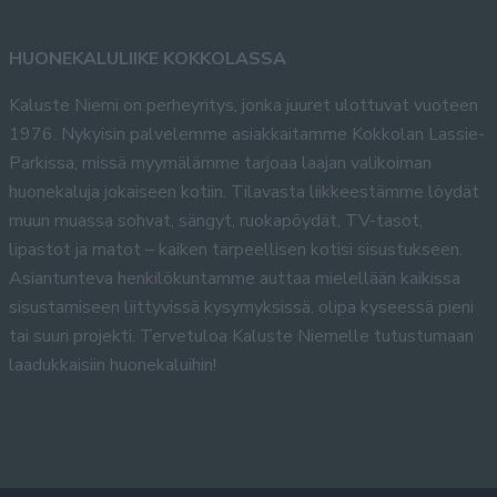
HUONEKALULIIKE KOKKOLASSA
Kaluste Niemi on perheyritys, jonka juuret ulottuvat vuoteen
1976. Nykyisin palvelemme asiakkaitamme Kokkolan Lassie-
Parkissa, missä myymälämme tarjoaa laajan valikoiman
huonekaluja jokaiseen kotiin. Tilavasta liikkeestämme löydät
muun muassa sohvat, sängyt, ruokapöydät, TV-tasot,
lipastot ja matot – kaiken tarpeellisen kotisi sisustukseen.
Asiantunteva henkilökuntamme auttaa mielellään kaikissa
sisustamiseen liittyvissä kysymyksissä, olipa kyseessä pieni
tai suuri projekti. Tervetuloa Kaluste Niemelle tutustumaan
laadukkaisiin huonekaluihin!