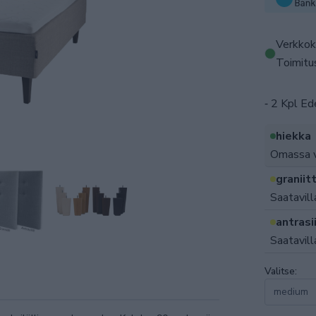
Verkkok
Toimitus
⁃ 2 Kpl E
hiekka
Omassa v
graniitt
Saatavill
antrasii
Saatavill
Valitse: