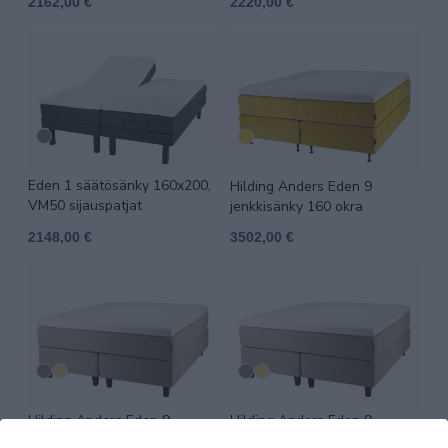
2162,00 €
2220,00 €
Eden 1 säätösänky 160x200,
Hilding Anders Eden 9
VM50 sijauspatjat
jenkkisänky 160 okra
2148,00 €
3502,00 €
Hilding Anders Eden 9
Hilding Anders Eden 9
jenkkisänky 180x200
jenkkisänky 160x200