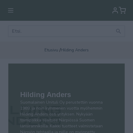
/
Etusivu
Hilding Anders
Suomalainen Unituli Oy perustettiin vuonna 1989,
ja noin kymmenen vuotta myöhemmin Hilding
Anders osti yrityksen. Nykyään toimipaikka sijaitsee
Hilding Anders
Närpiössä Suomen länsirannikolla. Kaikki tuotteet
Suomalainen Unituli Oy perustettiin vuonna
valmistetaan Närpiön tehtaalla ja niille on
1989, ja noin kymmenen vuotta myöhemmin
myönnetty Avainlipputunnus.
Hilding Anders osti yrityksen. Nykyään
toimipaikka sijaitsee Närpiössä Suomen
länsirannikolla. Kaikki tuotteet valmistetaan
Närpiön tehtaalla ja niille on myönnetty