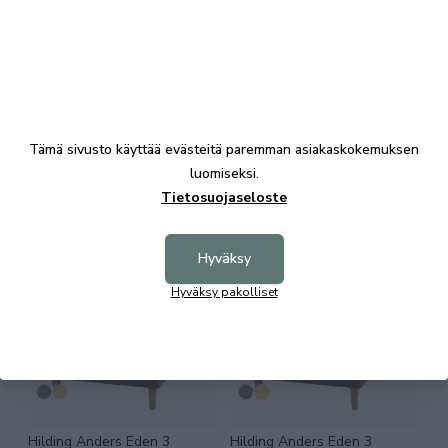
3583,00 €
3195,00 €
Suosittu
Suosittu
Tämä sivusto käyttää evästeitä paremman asiakaskokemuksen
luomiseksi.
Tietosuojaseloste
Hilding Anders Eden 6
Hilding Anders Eden 6
jenkkisänky 180x200
jenkkisänky 160x200
Hyväksy
2266,00 €
2125,00 €
Hyväksy pakolliset
Hilding Anders Eden 3
Hilding Anders Eden 3