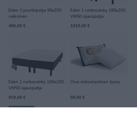
Eden 3 joustinpatja 90x200
Eden 1 runkosänky 180x200,
valkoinen
VM50 sijauspatja
486,00 €
1019,00 €
Eden 1 runkosänky 160x200,
Oiva viskoelastinen tyyny
VM50 sijauspatja
919,00 €
59,00 €
Suosittu