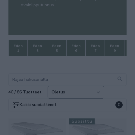
Avainlipputunnus.
Eden
Eden
Eden
Eden
Eden
Eden
1
3
5
6
7
9
jen
40 / 86 Tuotteet
Kaikki
suodattimet
0
Suosittu