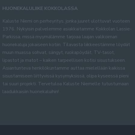
HUONEKALULIIKE KOKKOLASSA
Kaluste Niemi on perheyritys, jonka juuret ulottuvat vuoteen
1976. Nykyisin palvelemme asiakkaitamme Kokkolan Lassie-
Parkissa, missä myymälämme tarjoaa laajan valikoiman
huonekaluja jokaiseen kotiin. Tilavasta liikkeestämme löydät
muun muassa sohvat, sängyt, ruokapöydät, TV-tasot,
lipastot ja matot – kaiken tarpeellisen kotisi sisustukseen.
Asiantunteva henkilökuntamme auttaa mielellään kaikissa
sisustamiseen liittyvissä kysymyksissä, olipa kyseessä pieni
tai suuri projekti. Tervetuloa Kaluste Niemelle tutustumaan
laadukkaisiin huonekaluihin!