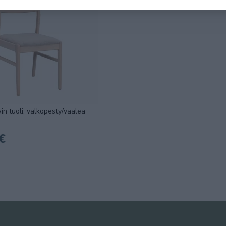
n tuoli, valkopesty/vaalea
€