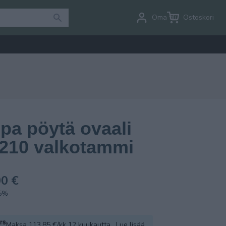
Oma tili
Ostoskori
ppa pöytä ovaali
/210 valkotammi
0 €
.5%
Maksa 113.85 €/kk 12 kuukautta.
Lue lisää