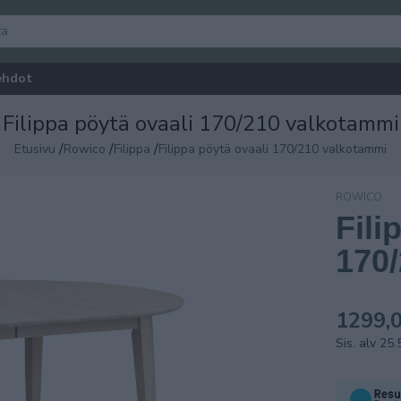
ehdot
Filippa pöytä ovaali 170/210 valkotammi
/
/
/
Etusivu
Rowico
Filippa
Filippa pöytä ovaali 170/210 valkotammi
ROWICO
Fili
170
1299,0
Sis. alv 25