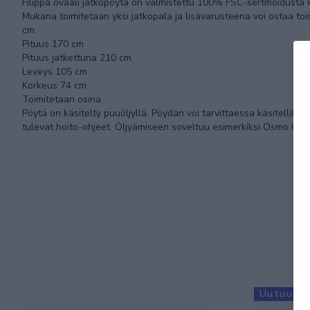
Filippa ovaali jatkopöytä on valmistettu 100% FSC-sertifioidusta
k
Mukana toimitetaan yksi jatkopala ja lisävarusteena voi ostaa to
cm.
Pituus 170 cm
Pituus jatkettuna 210 cm
Leveys 105 cm
Korkeus 74 cm
Toimitetaan osina.
Pöytä on käsitelty puuöljyllä. Pöydän voi tarvittaessa käsitellä uu
tulevat hoito-ohjeet. Öljyämiseen soveltuu esimerkiksi Osmo Col
Uutuus