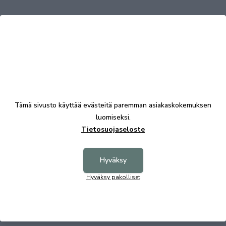
Tutustu myös
Tämä sivusto käyttää evästeitä paremman asiakaskokemuksen
luomiseksi.
Tietosuojaseloste
Hyväksy
Hyväksy pakolliset
Filippa pöytä ovaali 170/210 valkotammi
1299,00 €