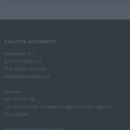
KALUSTE ÅKE NIEMI OY
Yrittäjäntie 5-7
67100 KOKKOLA
Puh. 0400 483 019
info@kalusteniemi.net
Avoinna:
MA-PE 10-18
LA 10-15 (kesä- ja heinäkuun ajan lauantait suljettu)
SU suljettu
Verkkokauppa palvelee 24/7