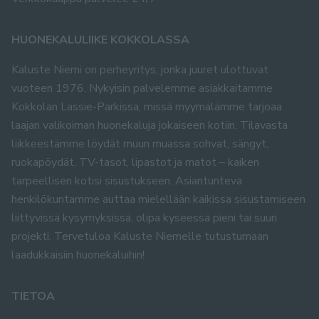
HUONEKALULIIKE KOKKOLASSA
Kaluste Niemi on perheyritys, jonka juuret ulottuvat
vuoteen 1976. Nykyisin palvelemme asiakkaitamme
Kokkolan Lassie-Parkissa, missä myymälämme tarjoaa
laajan valikoiman huonekaluja jokaiseen kotiin. Tilavasta
liikkeestämme löydät muun muassa sohvat, sängyt,
ruokapöydät, TV-tasot, lipastot ja matot – kaiken
tarpeellisen kotisi sisustukseen. Asiantunteva
henkilökuntamme auttaa mielellään kaikissa sisustamiseen
liittyvissä kysymyksissä, olipa kyseessä pieni tai suuri
projekti. Tervetuloa Kaluste Niemelle tutustumaan
laadukkaisiin huonekaluihin!
TIETOA