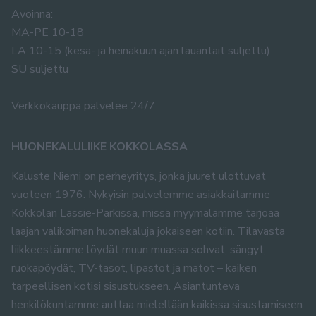
Avoinna:
MA-PE 10-18
LA 10-15 (kesä- ja heinäkuun ajan lauantait suljettu)
SU suljettu
Verkkokauppa palvelee 24/7
HUONEKALULIIKE KOKKOLASSA
Kaluste Niemi on perheyritys, jonka juuret ulottuvat
vuoteen 1976. Nykyisin palvelemme asiakkaitamme
Kokkolan Lassie-Parkissa, missä myymälämme tarjoaa
laajan valikoiman huonekaluja jokaiseen kotiin. Tilavasta
liikkeestämme löydät muun muassa sohvat, sängyt,
ruokapöydät, TV-tasot, lipastot ja matot – kaiken
tarpeellisen kotisi sisustukseen. Asiantunteva
henkilökuntamme auttaa mielellään kaikissa sisustamiseen