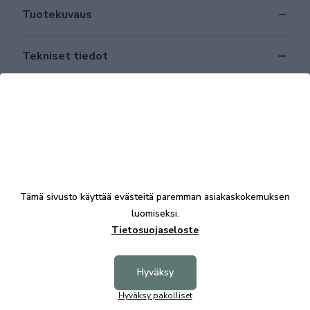
Tuotekuvaus
Tekniset tiedot
Tutustu myös
Tämä sivusto käyttää evästeitä paremman asiakaskokemuksen
luomiseksi.
Tietosuojaseloste
Hyväksy
Hyväksy pakolliset
+9