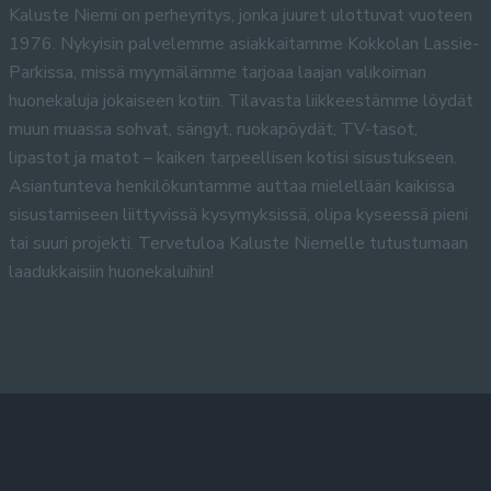
Kaluste Niemi on perheyritys, jonka juuret ulottuvat vuoteen
1976. Nykyisin palvelemme asiakkaitamme Kokkolan Lassie-
Parkissa, missä myymälämme tarjoaa laajan valikoiman
huonekaluja jokaiseen kotiin. Tilavasta liikkeestämme löydät
muun muassa sohvat, sängyt, ruokapöydät, TV-tasot,
lipastot ja matot – kaiken tarpeellisen kotisi sisustukseen.
Asiantunteva henkilökuntamme auttaa mielellään kaikissa
sisustamiseen liittyvissä kysymyksissä, olipa kyseessä pieni
tai suuri projekti. Tervetuloa Kaluste Niemelle tutustumaan
laadukkaisiin huonekaluihin!