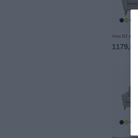
+9
Ares B2 sohva
1179,00
+9