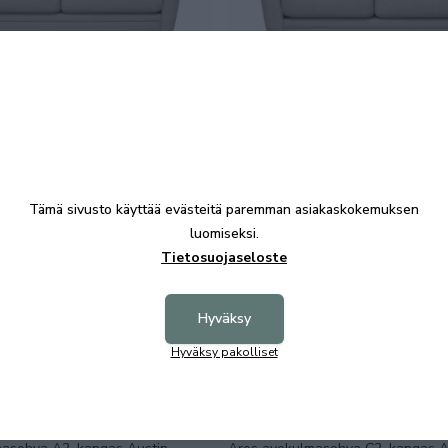
+9
, Austin kankailla
Ares A2 sohva, Austin kankailla
 €
1008,00 €
Tämä sivusto käyttää evästeitä paremman asiakaskokemuksen
luomiseksi.
Tietosuojaseloste
Hyväksy
Hyväksy pakolliset
+9