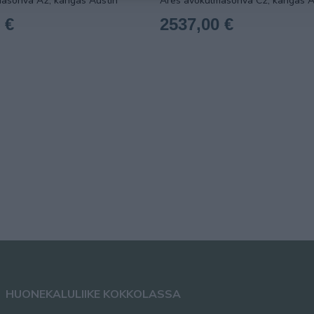
asohva A2, kangas Austin
Ares avokulmasohva C2, kangas A
 €
2537,00 €
HUONEKALULIIKE KOKKOLASSA