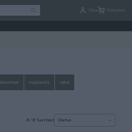
Oma tili
Ostoskori
odesohvat
nojatuolit
rahit
8 / 8 Tuotteet