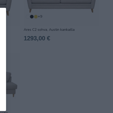
+9
Ares C2 sohva, Austin kankailla
1293,00 €