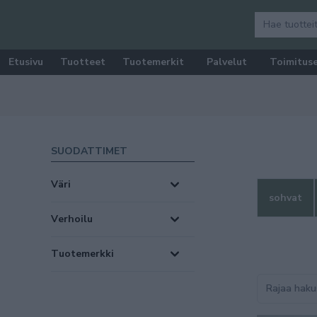
Etusivu
Tuotteet
Tuotemerkit
Palvelut
Toimitus
SUODATTIMET
väri
sohvat
verhoilu
Tuotemerkki