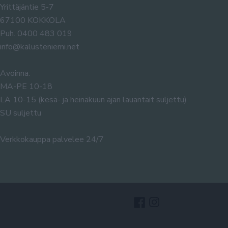
Yrittäjäntie 5-7
67100 KOKKOLA
Puh. 0400 483 019
info@kalusteniemi.net
Avoinna:
MA-PE 10-18
LA 10-15 (kesä- ja heinäkuun ajan lauantait suljettu)
SU suljettu
Verkkokauppa palvelee 24/7