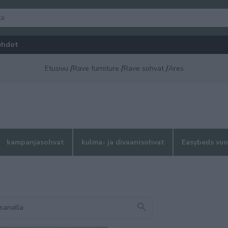
ehdot
/
/
/
Etusivu
Rave furniture
Rave sohvat
Ares
kampanjasohvat
kulma- ja divaanisohvat
Easybeds vu