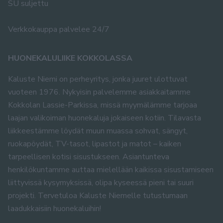
SU suljettu
Verkkokauppa palvelee 24/7
HUONEKALULIIKE KOKKOLASSA
Kaluste Niemi on perheyritys, jonka juuret ulottuvat
vuoteen 1976. Nykyisin palvelemme asiakkaitamme
Kokkolan Lassie-Parkissa, missä myymälämme tarjoaa
laajan valikoiman huonekaluja jokaiseen kotiin. Tilavasta
liikkeestämme löydät muun muassa sohvat, sängyt,
ruokapöydät, TV-tasot, lipastot ja matot – kaiken
tarpeellisen kotisi sisustukseen. Asiantunteva
henkilökuntamme auttaa mielellään kaikissa sisustamiseen
liittyvissä kysymyksissä, olipa kyseessä pieni tai suuri
projekti. Tervetuloa Kaluste Niemelle tutustumaan
laadukkaisiin huonekaluihin!