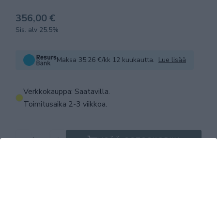
356,00 €
Sis. alv 25.5%
Maksa 35.26 €/kk 12 kuukautta.
Lue lisää
Verkkokauppa: Saatavilla
.
Toimitusaika 2-3 viikkoa.
LISÄÄ OSTOSKORIIN
Tuotekuvaus