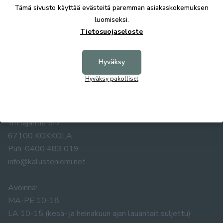
Tekniset tiedot
Tämä sivusto käyttää evästeitä paremman asiakaskokemuksen
luomiseksi.
Tietosuojaseloste
Hyväksy
Hyväksy pakolliset
KALUSTE ÅKE NIEMI OY
Yrittäjäntie 5-7
67100 KOKKOLA
Puh. 0400 483 019
info@kalusteniemi.net
Avoinna:
MA-PE 10-18
LA 10-15 (kesä- ja heinäkuun ajan lauantait suljettu)