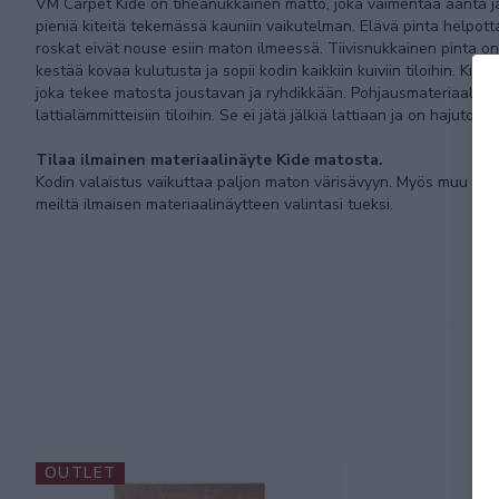
VM Carpet Kide on tiheänukkainen matto, joka vaimentaa ääntä 
pieniä kiteitä tekemässä kauniin vaikutelman. Elävä pinta helpotta
roskat eivät nouse esiin maton ilmeessä. Tiivisnukkainen pinta o
kestää kovaa kulutusta ja sopii kodin kaikkiin kuiviin tiloihin.
joka tekee matosta joustavan ja ryhdikkään. Pohjausmateriaali sove
lattialämmitteisiin tiloihin. Se ei jätä jälkiä lattiaan ja on hajuton j
Tilaa ilmainen materiaalinäyte Kide matosta.
Kodin valaistus vaikuttaa paljon maton värisävyyn. Myös muu sisus
meiltä ilmaisen materiaalinäytteen valintasi tueksi.
OUTLET