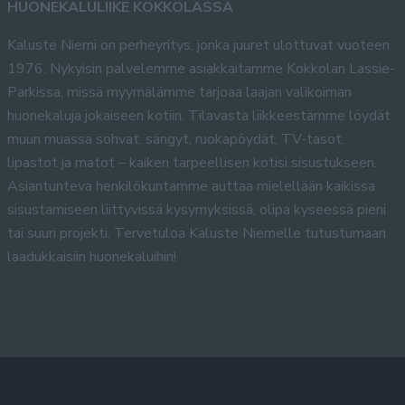
HUONEKALULIIKE KOKKOLASSA
Kaluste Niemi on perheyritys, jonka juuret ulottuvat vuoteen
1976. Nykyisin palvelemme asiakkaitamme Kokkolan Lassie-
Parkissa, missä myymälämme tarjoaa laajan valikoiman
huonekaluja jokaiseen kotiin. Tilavasta liikkeestämme löydät
muun muassa sohvat, sängyt, ruokapöydät, TV-tasot,
lipastot ja matot – kaiken tarpeellisen kotisi sisustukseen.
Asiantunteva henkilökuntamme auttaa mielellään kaikissa
sisustamiseen liittyvissä kysymyksissä, olipa kyseessä pieni
tai suuri projekti. Tervetuloa Kaluste Niemelle tutustumaan
laadukkaisiin huonekaluihin!