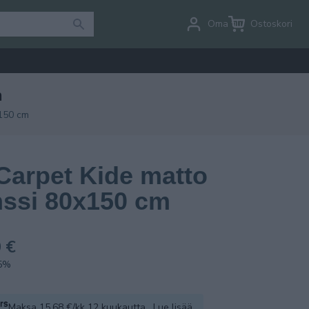
Oma tili
Ostoskori
m
x150 cm
Carpet Kide matto
nssi 80x150 cm
 €
.5%
Maksa 15.68 €/kk 12 kuukautta.
Lue lisää