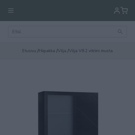
/
/
/
Etusivu
Hiipakka
Vilja
Vilja V8.2 vitriini musta