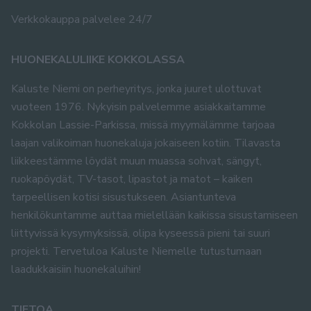
Verkkokauppa palvelee 24/7
HUONEKALULIIKE KOKKOLASSA
Kaluste Niemi on perheyritys, jonka juuret ulottuvat
vuoteen 1976. Nykyisin palvelemme asiakkaitamme
Kokkolan Lassie-Parkissa, missä myymälämme tarjoaa
laajan valikoiman huonekaluja jokaiseen kotiin. Tilavasta
liikkeestämme löydät muun muassa sohvat, sängyt,
ruokapöydät, TV-tasot, lipastot ja matot – kaiken
tarpeellisen kotisi sisustukseen. Asiantunteva
henkilökuntamme auttaa mielellään kaikissa sisustamiseen
liittyvissä kysymyksissä, olipa kyseessä pieni tai suuri
projekti. Tervetuloa Kaluste Niemelle tutustumaan
laadukkaisiin huonekaluihin!
TIETOA