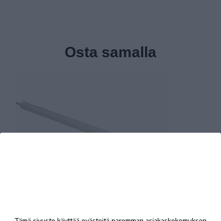
Osta samalla
Anton 1 valaisin, yksioviset vitriinit
60,00 €
Tämä sivusto käyttää evästeitä paremman asiakaskokemuksen