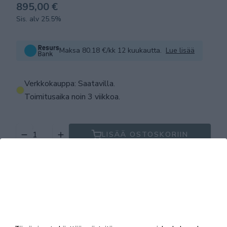
895,00 €
Sis. alv 25.5%
Maksa 80.18 €/kk 12 kuukautta.
Lue lisää
Verkkokauppa: Saatavilla
.
Toimitusaika noin 3 viikkoa.
LISÄÄ OSTOSKORIIN
Tuotekuvaus
Tekniset tiedot