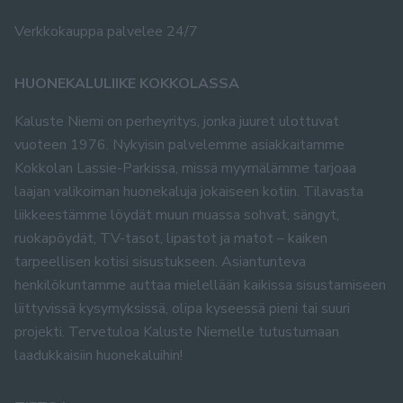
Verkkokauppa palvelee 24/7
HUONEKALULIIKE KOKKOLASSA
Kaluste Niemi on perheyritys, jonka juuret ulottuvat
vuoteen 1976. Nykyisin palvelemme asiakkaitamme
Kokkolan Lassie-Parkissa, missä myymälämme tarjoaa
laajan valikoiman huonekaluja jokaiseen kotiin. Tilavasta
liikkeestämme löydät muun muassa sohvat, sängyt,
ruokapöydät, TV-tasot, lipastot ja matot – kaiken
tarpeellisen kotisi sisustukseen. Asiantunteva
henkilökuntamme auttaa mielellään kaikissa sisustamiseen
liittyvissä kysymyksissä, olipa kyseessä pieni tai suuri
projekti. Tervetuloa Kaluste Niemelle tutustumaan
laadukkaisiin huonekaluihin!