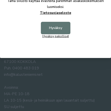
Tämä sivusto käyttää evästeitä paremman asiakaskokemuksen
luomiseksi.
Tietosuojaseloste
Hyväksy
Hyväksy pakolliset
KALUSTE ÅKE NIEMI OY
Yrittäjäntie 5-7
67100 KOKKOLA
Puh. 0400 483 019
info@kalusteniemi.net
Avoinna:
MA-PE 10-18
LA 10-15 (kesä- ja heinäkuun ajan lauantait suljettu)
SU suljettu