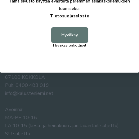
Tämä sivusto käyttää evästeitä paremman asiakaskokemuksen
luomiseksi.
Tietosuojaseloste
Hyväksy
Hyväksy pakolliset
KALUSTE ÅKE NIEMI OY
Yrittäjäntie 5-7
67100 KOKKOLA
Puh. 0400 483 019
info@kalusteniemi.net
Avoinna:
MA-PE 10-18
LA 10-15 (kesä- ja heinäkuun ajan lauantait suljettu)
SU suljettu