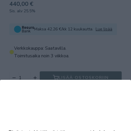
440,00 €
Sis. alv 25.5%
Maksa 42.26 €/kk 12 kuukautta.
Lue lisää
Verkkokauppa: Saatavilla
.
Toimitusaika noin 3 viikkoa.
LISÄÄ OSTOSKORIIN
Tuotekuvaus
Tekniset tiedot