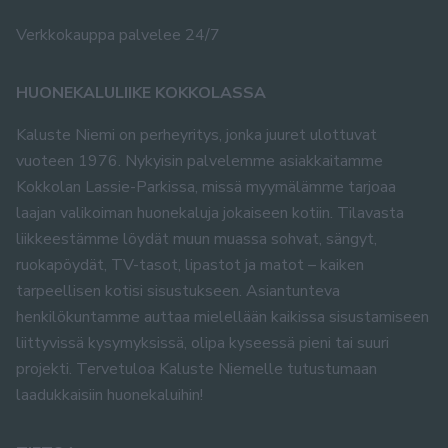
Verkkokauppa palvelee 24/7
HUONEKALULIIKE KOKKOLASSA
Kaluste Niemi on perheyritys, jonka juuret ulottuvat
vuoteen 1976. Nykyisin palvelemme asiakkaitamme
Kokkolan Lassie-Parkissa, missä myymälämme tarjoaa
laajan valikoiman huonekaluja jokaiseen kotiin. Tilavasta
liikkeestämme löydät muun muassa sohvat, sängyt,
ruokapöydät, TV-tasot, lipastot ja matot – kaiken
tarpeellisen kotisi sisustukseen. Asiantunteva
henkilökuntamme auttaa mielellään kaikissa sisustamiseen
liittyvissä kysymyksissä, olipa kyseessä pieni tai suuri
projekti. Tervetuloa Kaluste Niemelle tutustumaan
laadukkaisiin huonekaluihin!