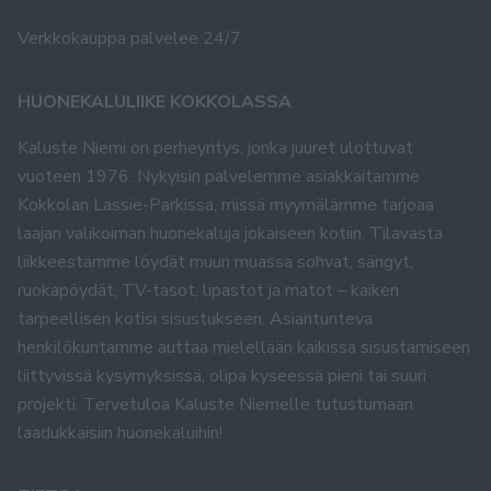
Verkkokauppa palvelee 24/7
HUONEKALULIIKE KOKKOLASSA
Kaluste Niemi on perheyritys, jonka juuret ulottuvat
vuoteen 1976. Nykyisin palvelemme asiakkaitamme
Kokkolan Lassie-Parkissa, missä myymälämme tarjoaa
laajan valikoiman huonekaluja jokaiseen kotiin. Tilavasta
liikkeestämme löydät muun muassa sohvat, sängyt,
ruokapöydät, TV-tasot, lipastot ja matot – kaiken
tarpeellisen kotisi sisustukseen. Asiantunteva
henkilökuntamme auttaa mielellään kaikissa sisustamiseen
liittyvissä kysymyksissä, olipa kyseessä pieni tai suuri
projekti. Tervetuloa Kaluste Niemelle tutustumaan
laadukkaisiin huonekaluihin!