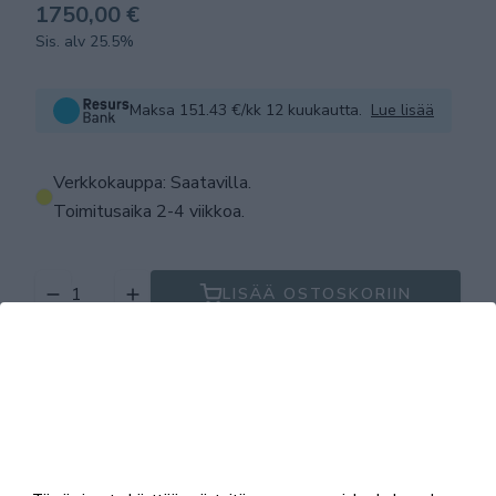
1750,00 €
Sis. alv 25.5%
Maksa 151.43 €/kk 12 kuukautta.
Lue lisää
Verkkokauppa: Saatavilla
.
Toimitusaika 2-4 viikkoa.
LISÄÄ OSTOSKORIIN
Tuotekuvaus
Tekniset tiedot