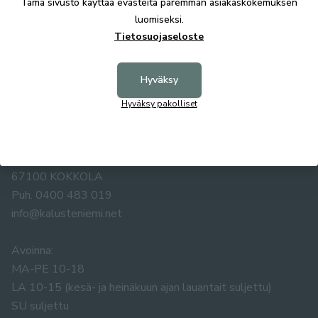
Tämä sivusto käyttää evästeitä paremman asiakaskokemuksen
luomiseksi.
Tietosuojaseloste
Hyväksy
Hyväksy pakolliset
KALUSTE ÅKE NIEMI OY
Yrittäjäntie 5-7
67100 KOKKOLA
Puh. 0400 483 019
info@kalusteniemi.net
Avoinna:
MA-PE 10-18
LA 10-15 (kesä- ja heinäkuun ajan lauantait suljettu)
SU suljettu