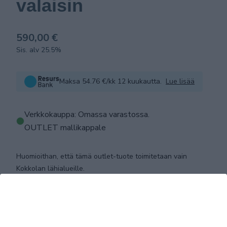
valaisin
590,00 €
Sis. alv 25.5%
Maksa 54.76 €/kk 12 kuukautta.
Lue lisää
Verkkokauppa: Omassa varastossa
.
OUTLET mallikappale
Huomioithan, että tämä outlet-tuote toimitetaan vain
Kokkolan lähialueille.
LISÄÄ OSTOSKORIIN