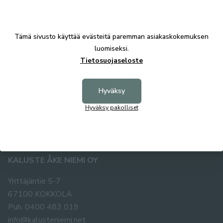
Tuotekuvaus
Tämä sivusto käyttää evästeitä paremman asiakaskokemuksen
luomiseksi.
Tekniset tiedot
Tietosuojaseloste
Hyväksy
Hyväksy pakolliset
KALUSTE ÅKE NIEMI OY
Yrittäjäntie 5-7
67100 KOKKOLA
Puh. 0400 483 019
info@kalusteniemi.net