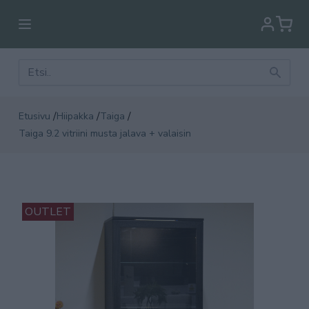
/
/
/
Etusivu
Hiipakka
Taiga
Taiga 9.2 vitriini musta jalava + valaisin
OUTLET
OU