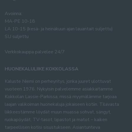
Avoinna:
MA-PE 10-18
LA 10-15 (kesä- ja heinäkuun ajan lauantait suljettu)
SU suljettu
Verkkokauppa palvelee 24/7
HUONEKALULIIKE KOKKOLASSA
Kaluste Niemi on perheyritys, jonka juuret ulottuvat
vuoteen 1976. Nykyisin palvelemme asiakkaitamme
Kokkolan Lassie-Parkissa, missä myymälämme tarjoaa
laajan valikoiman huonekaluja jokaiseen kotiin. Tilavasta
liikkeestämme löydät muun muassa sohvat, sängyt,
ruokapöydät, TV-tasot, lipastot ja matot – kaiken
tarpeellisen kotisi sisustukseen. Asiantunteva