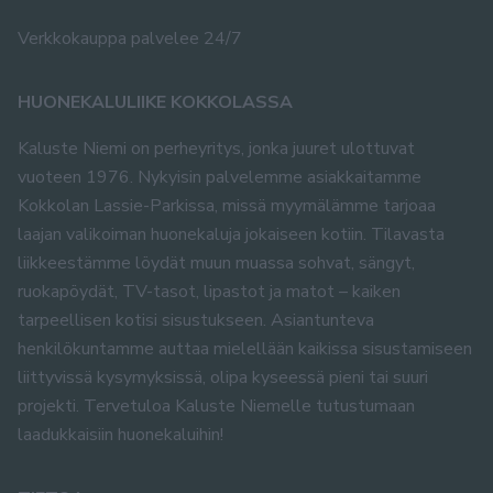
Verkkokauppa palvelee 24/7
HUONEKALULIIKE KOKKOLASSA
Kaluste Niemi on perheyritys, jonka juuret ulottuvat
vuoteen 1976. Nykyisin palvelemme asiakkaitamme
Kokkolan Lassie-Parkissa, missä myymälämme tarjoaa
laajan valikoiman huonekaluja jokaiseen kotiin. Tilavasta
liikkeestämme löydät muun muassa sohvat, sängyt,
ruokapöydät, TV-tasot, lipastot ja matot – kaiken
tarpeellisen kotisi sisustukseen. Asiantunteva
henkilökuntamme auttaa mielellään kaikissa sisustamiseen
liittyvissä kysymyksissä, olipa kyseessä pieni tai suuri
projekti. Tervetuloa Kaluste Niemelle tutustumaan
laadukkaisiin huonekaluihin!