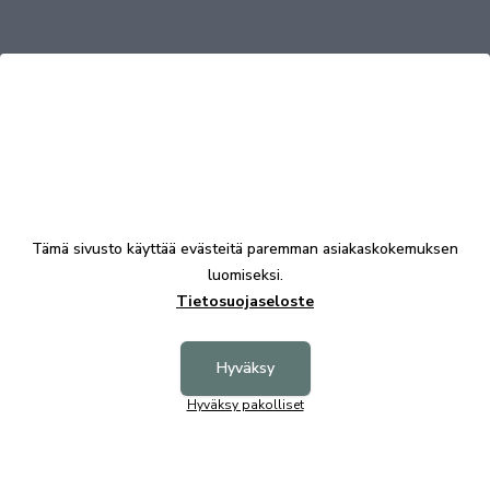
Tutustu myös
Tämä sivusto käyttää evästeitä paremman asiakaskokemuksen
luomiseksi.
Tietosuojaseloste
Hyväksy
Taiga 3.8 taso valkoinen
Taiga 3.
Hyväksy pakolliset
875,00 €
659,00 