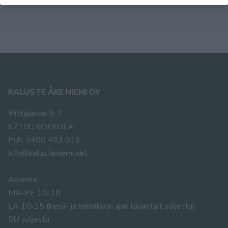
KALUSTE ÅKE NIEMI OY
Yrittäjäntie 5-7
67100 KOKKOLA
Puh. 0400 483 019
info@kalusteniemi.net
Avoinna:
MA-PE 10-18
LA 10-15 (kesä- ja heinäkuun ajan lauantait suljettu)
SU suljettu