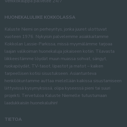
Verkkokauppa palvelee 24/7
HUONEKALULIIKE KOKKOLASSA
Kaluste Niemi on perheyritys, jonka juuret ulottuvat
vuoteen 1976. Nykyisin palvelemme asiakkaitamme
Kokkolan Lassie-Parkissa, missä myymälämme tarjoaa
laajan valikoiman huonekaluja jokaiseen kotiin. Tilavasta
liikkeestämme löydät muun muassa sohvat, sängyt,
ruokapöydät, TV-tasot, lipastot ja matot – kaiken
tarpeellisen kotisi sisustukseen. Asiantunteva
henkilökuntamme auttaa mielellään kaikissa sisustamiseen
liittyvissä kysymyksissä, olipa kyseessä pieni tai suuri
projekti. Tervetuloa Kaluste Niemelle tutustumaan
laadukkaisiin huonekaluihin!
TIETOA