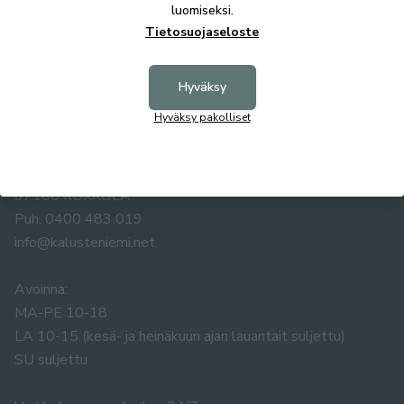
luomiseksi.
Tietosuojaseloste
Hyväksy
Hyväksy pakolliset
KALUSTE ÅKE NIEMI OY
Yrittäjäntie 5-7
67100 KOKKOLA
Puh. 0400 483 019
info@kalusteniemi.net
Avoinna:
MA-PE 10-18
LA 10-15 (kesä- ja heinäkuun ajan lauantait suljettu)
SU suljettu