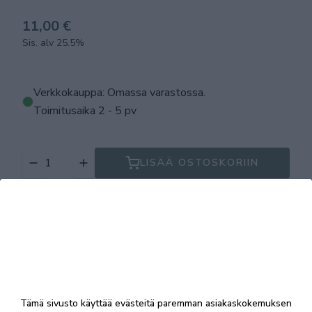
11,00 €
Sis. alv 25.5%
Verkkokauppa: Omassa varastossa
.
Toimitusaika 2 - 5 pv
LISÄÄ OSTOSKORIIN
Tuotekuvaus
Tekniset tiedot
Tämä sivusto käyttää evästeitä paremman asiakaskokemuksen