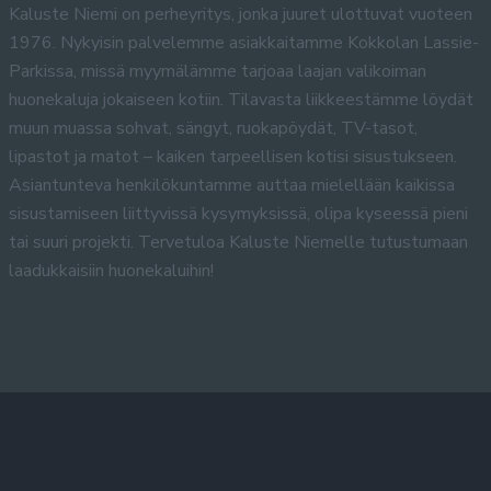
Kaluste Niemi on perheyritys, jonka juuret ulottuvat vuoteen
1976. Nykyisin palvelemme asiakkaitamme Kokkolan Lassie-
Parkissa, missä myymälämme tarjoaa laajan valikoiman
huonekaluja jokaiseen kotiin. Tilavasta liikkeestämme löydät
muun muassa sohvat, sängyt, ruokapöydät, TV-tasot,
lipastot ja matot – kaiken tarpeellisen kotisi sisustukseen.
Asiantunteva henkilökuntamme auttaa mielellään kaikissa
sisustamiseen liittyvissä kysymyksissä, olipa kyseessä pieni
tai suuri projekti. Tervetuloa Kaluste Niemelle tutustumaan
laadukkaisiin huonekaluihin!