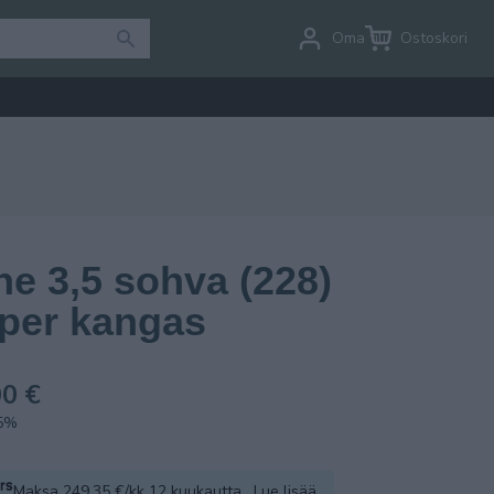
Oma tili
Ostoskori
e 3,5 sohva (228)
per kangas
0 €
.5%
Maksa 249.35 €/kk 12 kuukautta.
Lue lisää