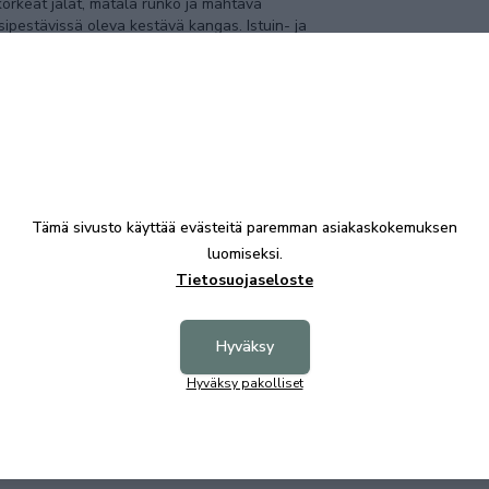
korkeat jalat, matala runko ja mahtava
ipestävissä oleva kestävä kangas. Istuin- ja
sä. Rungon osalta sohva on kiintoverhoiltu.
ole Hopper kankaalla verhoiltu.
Tämä sivusto käyttää evästeitä paremman asiakaskokemuksen
luomiseksi.
Tietosuojaseloste
Hyväksy
Hyväksy pakolliset
Tutustu myös