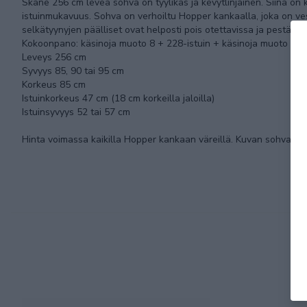
Skåne 256 cm leveä sohva on tyylikäs ja kevytlinjainen. Siinä on 
istuinmukavuus. Sohva on verhoiltu Hopper kankaalla, joka on ves
selkätyynyjen päälliset ovat helposti pois otettavissa ja pestävis
Kokoonpano: käsinoja muoto 8 + 228-istuin + käsinoja muoto 8
Leveys 256 cm
Syvyys 85, 90 tai 95 cm
Korkeus 85 cm
Istuinkorkeus 47 cm (18 cm korkeilla jaloilla)
Istuinsyvyys 52 tai 57 cm
Hinta voimassa kaikilla Hopper kankaan väreillä. Kuvan sohva ei 