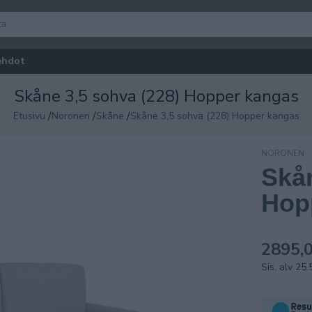
ehdot
Skåne 3,5 sohva (228) Hopper kangas
/
/
/
Etusivu
Noronen
Skåne
Skåne 3,5 sohva (228) Hopper kangas
NORONEN
Skån
Hop
2895,0
Sis. alv 25