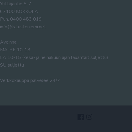
Yrittäjäntie 5-7
67100 KOKKOLA
Puh. 0400 483 019
info@kalusteniemi.net
Avoinna:
MA-PE 10-18
LA 10-15 (kesä- ja heinäkuun ajan lauantait suljettu)
SU suljettu
Verkkokauppa palvelee 24/7