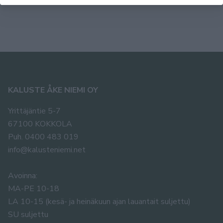
KALUSTE ÅKE NIEMI OY
Yrittäjäntie 5-7
67100 KOKKOLA
Puh. 0400 483 019
info@kalusteniemi.net
Avoinna:
MA-PE 10-18
LA 10-15 (kesä- ja heinäkuun ajan lauantait suljettu)
SU suljettu