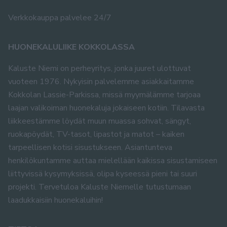
Verkkokauppa palvelee 24/7
HUONEKALULIIKE KOKKOLASSA
Kaluste Niemi on perheyritys, jonka juuret ulottuvat
vuoteen 1976. Nykyisin palvelemme asiakkaitamme
Kokkolan Lassie-Parkissa, missä myymälämme tarjoaa
laajan valikoiman huonekaluja jokaiseen kotiin. Tilavasta
liikkeestämme löydät muun muassa sohvat, sängyt,
ruokapöydät, TV-tasot, lipastot ja matot – kaiken
tarpeellisen kotisi sisustukseen. Asiantunteva
henkilökuntamme auttaa mielellään kaikissa sisustamiseen
liittyvissä kysymyksissä, olipa kyseessä pieni tai suuri
projekti. Tervetuloa Kaluste Niemelle tutustumaan
laadukkaisiin huonekaluihin!