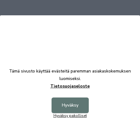
Tutustu myös
Tämä sivusto käyttää evästeitä paremman asiakaskokemuksen
luomiseksi.
Tietosuojaseloste
Hyväksy
Alva hy
Hyväksy pakolliset
344,00 
Seniori turvalaita valkoinen
204,00 €