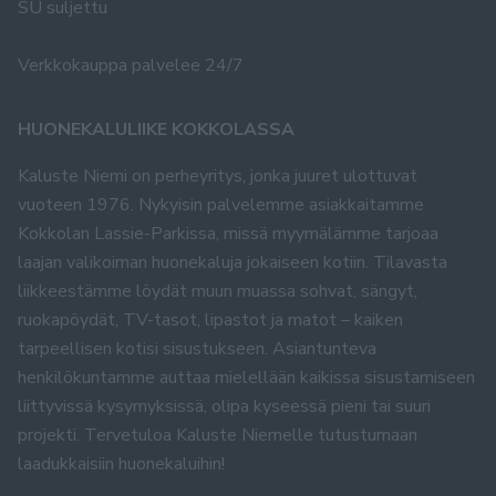
SU suljettu
Verkkokauppa palvelee 24/7
HUONEKALULIIKE KOKKOLASSA
Kaluste Niemi on perheyritys, jonka juuret ulottuvat
vuoteen 1976. Nykyisin palvelemme asiakkaitamme
Kokkolan Lassie-Parkissa, missä myymälämme tarjoaa
laajan valikoiman huonekaluja jokaiseen kotiin. Tilavasta
liikkeestämme löydät muun muassa sohvat, sängyt,
ruokapöydät, TV-tasot, lipastot ja matot – kaiken
tarpeellisen kotisi sisustukseen. Asiantunteva
henkilökuntamme auttaa mielellään kaikissa sisustamiseen
liittyvissä kysymyksissä, olipa kyseessä pieni tai suuri
projekti. Tervetuloa Kaluste Niemelle tutustumaan
laadukkaisiin huonekaluihin!