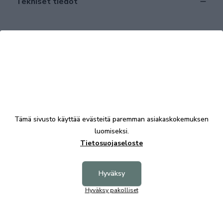
Tekniset tiedot
Tutustu myös
Tämä sivusto käyttää evästeitä paremman asiakaskokemuksen
luomiseksi.
Tietosuojaseloste
Hyväksy
Alva hygieniapetauspatja 90x200, Kiteen HKT
Hyväksy pakolliset
344,00 €
Seniori 