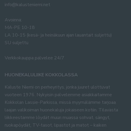
info@kalusteniemi.net
Avoinna:
MA-PE 10-18
LA 10-15 (kesä- ja heinäkuun ajan lauantait suljettu)
SU suljettu
Verkkokauppa palvelee 24/7
HUONEKALULIIKE KOKKOLASSA
Kaluste Niemi on perheyritys, jonka juuret ulottuvat
vuoteen 1976. Nykyisin palvelemme asiakkaitamme
Kokkolan Lassie-Parkissa, missä myymälämme tarjoaa
laajan valikoiman huonekaluja jokaiseen kotiin. Tilavasta
liikkeestämme löydät muun muassa sohvat, sängyt,
ruokapöydät, TV-tasot, lipastot ja matot – kaiken