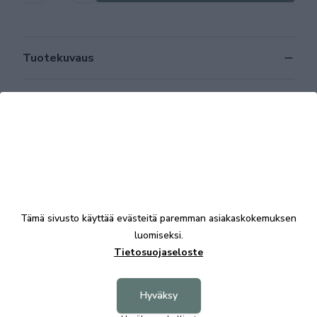
Tuotekuvaus
Tekniset tiedot
Tutustu myös
Tämä sivusto käyttää evästeitä paremman asiakaskokemuksen
luomiseksi.
Tietosuojaseloste
Hyväksy