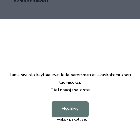
Tekniset tiedot
Tutustu myös
Tämä sivusto käyttää evästeitä paremman asiakaskokemuksen
luomiseksi.
Tietosuojaseloste
Hyväksy
Hyväksy pakolliset
Rowico Hazelton vitriini ruskea
Rowico H