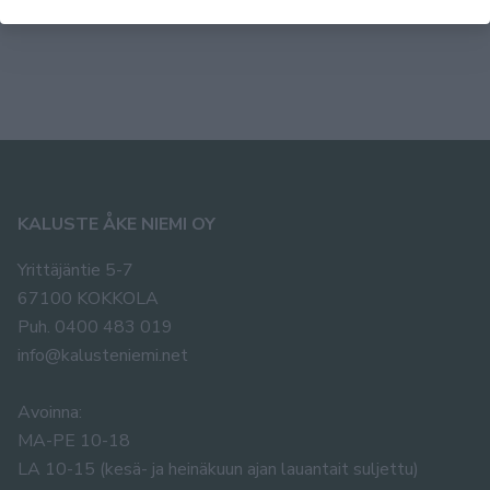
1699,00 €
1699,00
KALUSTE ÅKE NIEMI OY
Yrittäjäntie 5-7
67100 KOKKOLA
Puh. 0400 483 019
info@kalusteniemi.net
Avoinna:
MA-PE 10-18
LA 10-15 (kesä- ja heinäkuun ajan lauantait suljettu)