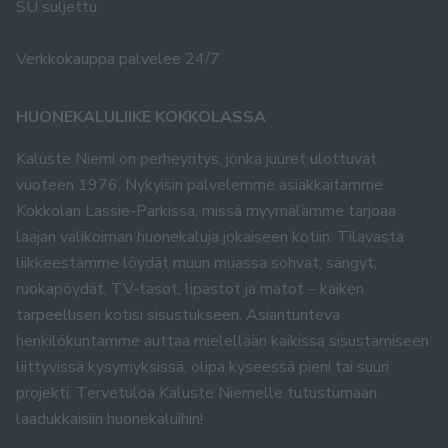
SU suljettu
Verkkokauppa palvelee 24/7
HUONEKALULIIKE KOKKOLASSA
Kaluste Niemi on perheyritys, jonka juuret ulottuvat
vuoteen 1976. Nykyisin palvelemme asiakkaitamme
Kokkolan Lassie-Parkissa, missä myymälämme tarjoaa
laajan valikoiman huonekaluja jokaiseen kotiin. Tilavasta
liikkeestämme löydät muun muassa sohvat, sängyt,
ruokapöydät, TV-tasot, lipastot ja matot – kaiken
tarpeellisen kotisi sisustukseen. Asiantunteva
henkilökuntamme auttaa mielellään kaikissa sisustamiseen
liittyvissä kysymyksissä, olipa kyseessä pieni tai suuri
projekti. Tervetuloa Kaluste Niemelle tutustumaan
laadukkaisiin huonekaluihin!