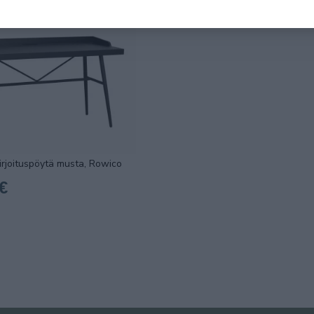
irjoituspöytä musta, Rowico
€