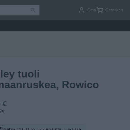
Oma tili
Ostoskori
ley tuoli
maanruskea, Rowico
 €
.5%
Maksa 19.68 €/kk 12 kuukautta.
Lue lisää