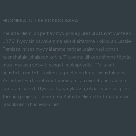
HUONEKALULIIKE KOKKOLASSA
Kaluste Niemi on perheyritys, jonka juuret ulottuvat vuoteen
1976. Nykyisin palvelemme asiakkaitamme Kokkolan Lassie-
Parkissa, missä myymälämme tarjoaa laajan valikoiman
huonekaluja jokaiseen kotiin. Tilavasta liikkeestämme löydät
muun muassa sohvat, sängyt, ruokapöydät, TV-tasot,
lipastot ja matot – kaiken tarpeellisen kotisi sisustukseen.
Asiantunteva henkilökuntamme auttaa mielellään kaikissa
sisustamiseen liittyvissä kysymyksissä, olipa kyseessä pieni
tai suuri projekti. Tervetuloa Kaluste Niemelle tutustumaan
laadukkaisiin huonekaluihin!