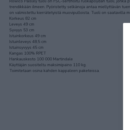
Rowico Paisley tuoli on FSC-sertifioitu ruokapöydän tuoli, jonka p
trendikkään ilmeen. Pyöristetty selkänoja antaa miellyttävän tu
on valmistettu kierrätetyistä muovipulloista. Tuoli on saatavilla 
Korkeus 82 cm
Leveys 49 cm
Syvyys 53 cm
Istuinkorkeus 49 cm
Istuinleveys 48,5 cm
Istuinsyvyys 45 cm
Kangas 100% RPET
Hankauskesto 100 000 Martindale
Käyttäjän suositeltu maksimipaino 110 kg.
Toimitetaan osina kahden kappaleen paketeissa.