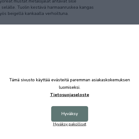
yöreät mustat metallijalat antavat sille
en selälle. Tuolin kestävä harmaanruskea kangas
myös beigellä kankaalla verhoiltuna.
Tämä sivusto käyttää evästeitä paremman asiakaskokemuksen
luomiseksi.
Tietosuojaseloste
Hyväksy
Hyväksy pakolliset
Tutustu myös