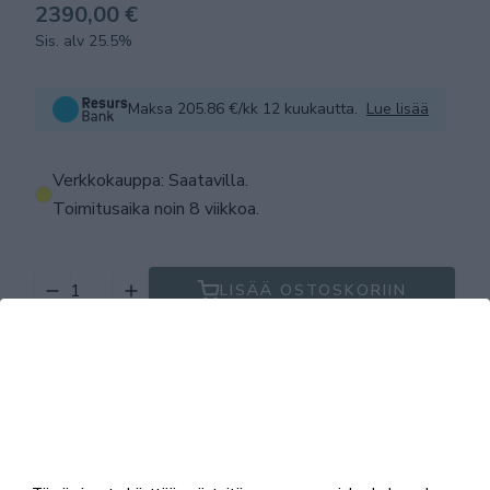
2390,00 €
Sis. alv 25.5%
Maksa 205.86 €/kk 12 kuukautta.
Lue lisää
Verkkokauppa: Saatavilla
.
Toimitusaika noin 8 viikkoa.
LISÄÄ OSTOSKORIIN
Tuotekuvaus
Tekniset tiedot