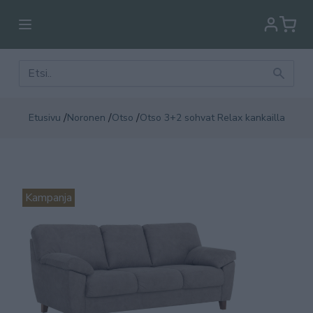
/
/
/
Etusivu
Noronen
Otso
Otso 3+2 sohvat Relax kankailla
Kampanja
Kam