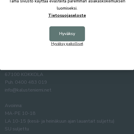
Tämä sivusto käyttää evästeitä paremman asiakaskokemuksen
luomiseksi.
Tietosuojaseloste
Hyväksy
Hyväksy pakolliset
KALUSTE ÅKE NIEMI OY
Yrittäjäntie 5-7
67100 KOKKOLA
Puh. 0400 483 019
info@kalusteniemi.net
Avoinna:
MA-PE 10-18
LA 10-15 (kesä- ja heinäkuun ajan lauantait suljettu)
SU suljettu