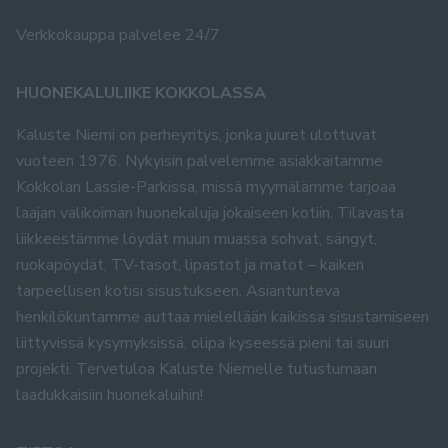
Verkkokauppa palvelee 24/7
HUONEKALULIIKE KOKKOLASSA
Kaluste Niemi on perheyritys, jonka juuret ulottuvat
vuoteen 1976. Nykyisin palvelemme asiakkaitamme
Kokkolan Lassie-Parkissa, missä myymälämme tarjoaa
laajan valikoiman huonekaluja jokaiseen kotiin. Tilavasta
liikkeestämme löydät muun muassa sohvat, sängyt,
ruokapöydät, TV-tasot, lipastot ja matot – kaiken
tarpeellisen kotisi sisustukseen. Asiantunteva
henkilökuntamme auttaa mielellään kaikissa sisustamiseen
liittyvissä kysymyksissä, olipa kyseessä pieni tai suuri
projekti. Tervetuloa Kaluste Niemelle tutustumaan
laadukkaisiin huonekaluihin!