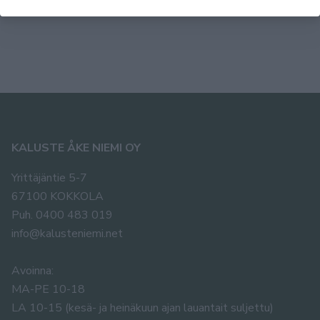
999,00 
KALUSTE ÅKE NIEMI OY
Yrittäjäntie 5-7
67100 KOKKOLA
Puh. 0400 483 019
info@kalusteniemi.net
Avoinna:
MA-PE 10-18
LA 10-15 (kesä- ja heinäkuun ajan lauantait suljettu)