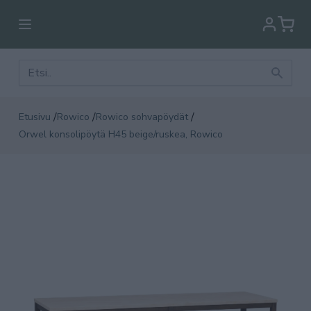
/
/
/
Etusivu
Rowico
Rowico sohvapöydät
Orwel konsolipöytä H45 beige/ruskea, Rowico