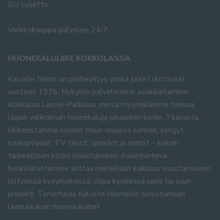
SU suljettu
Verkkokauppa palvelee 24/7
HUONEKALULIIKE KOKKOLASSA
Kaluste Niemi on perheyritys, jonka juuret ulottuvat
vuoteen 1976. Nykyisin palvelemme asiakkaitamme
Kokkolan Lassie-Parkissa, missä myymälämme tarjoaa
laajan valikoiman huonekaluja jokaiseen kotiin. Tilavasta
liikkeestämme löydät muun muassa sohvat, sängyt,
ruokapöydät, TV-tasot, lipastot ja matot – kaiken
tarpeellisen kotisi sisustukseen. Asiantunteva
henkilökuntamme auttaa mielellään kaikissa sisustamiseen
liittyvissä kysymyksissä, olipa kyseessä pieni tai suuri
projekti. Tervetuloa Kaluste Niemelle tutustumaan
laadukkaisiin huonekaluihin!