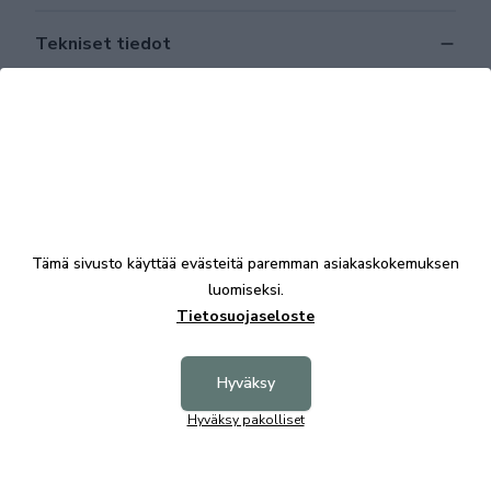
Tekniset tiedot
Tutustu myös
Tämä sivusto käyttää evästeitä paremman asiakaskokemuksen
luomiseksi.
Tietosuojaseloste
Hyväksy
Orwel sohvapöytä beige/ruskea, Rowico
Hyväksy pakolliset
999,00 €
Orwel k