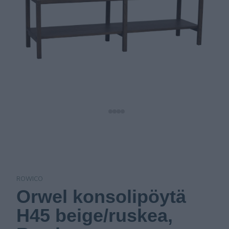
ROWICO
Orwel konsolipöytä
H45 beige/ruskea,