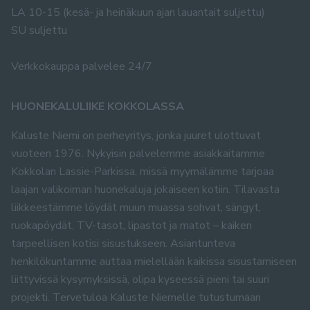
LA 10-15 (kesä- ja heinäkuun ajan lauantait suljettu)
SU suljettu
Verkkokauppa palvelee 24/7
HUONEKALULIIKE KOKKOLASSA
Kaluste Niemi on perheyritys, jonka juuret ulottuvat
vuoteen 1976. Nykyisin palvelemme asiakkaitamme
Kokkolan Lassie-Parkissa, missä myymälämme tarjoaa
laajan valikoiman huonekaluja jokaiseen kotiin. Tilavasta
liikkeestämme löydät muun muassa sohvat, sängyt,
ruokapöydät, TV-tasot, lipastot ja matot – kaiken
tarpeellisen kotisi sisustukseen. Asiantunteva
henkilökuntamme auttaa mielellään kaikissa sisustamiseen
liittyvissä kysymyksissä, olipa kyseessä pieni tai suuri
projekti. Tervetuloa Kaluste Niemelle tutustumaan