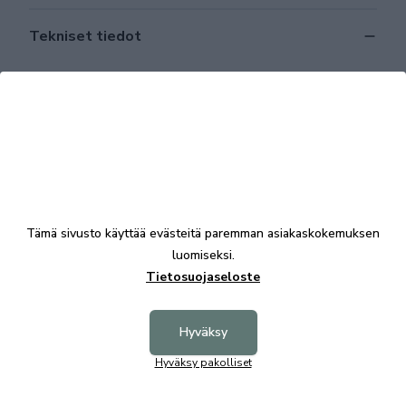
Tekniset tiedot
Tutustu myös
Tämä sivusto käyttää evästeitä paremman asiakaskokemuksen
luomiseksi.
Tietosuojaseloste
Hyväksy
Hyväksy pakolliset