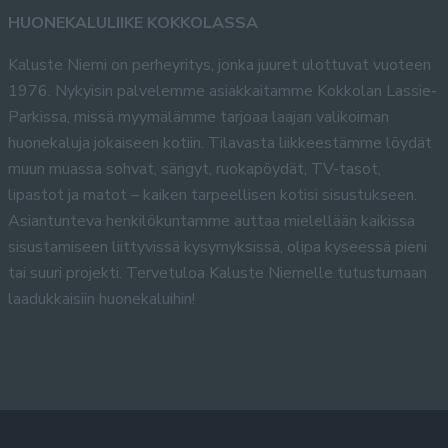
HUONEKALULIIKE KOKKOLASSA
Kaluste Niemi on perheyritys, jonka juuret ulottuvat vuoteen
1976. Nykyisin palvelemme asiakkaitamme Kokkolan Lassie-
Parkissa, missä myymälämme tarjoaa laajan valikoiman
huonekaluja jokaiseen kotiin. Tilavasta liikkeestämme löydät
muun muassa sohvat, sängyt, ruokapöydät, TV-tasot,
lipastot ja matot – kaiken tarpeellisen kotisi sisustukseen.
Asiantunteva henkilökuntamme auttaa mielellään kaikissa
sisustamiseen liittyvissä kysymyksissä, olipa kyseessä pieni
tai suuri projekti. Tervetuloa Kaluste Niemelle tutustumaan
laadukkaisiin huonekaluihin!