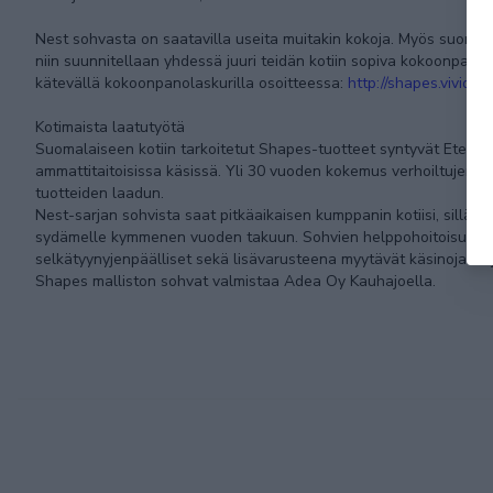
Nest sohvasta on saatavilla useita muitakin kokoja. Myös suoria
niin suunnitellaan yhdessä juuri teidän kotiin sopiva kokoonpano
kätevällä kokoonpanolaskurilla osoitteessa:
http://shapes.vivid
Kotimaista laatutyötä
Suomalaiseen kotiin tarkoitetut Shapes-tuotteet syntyvät Etelä-
ammattitaitoisissa käsissä. Yli 30 vuoden kokemus verhoiltujen s
tuotteiden laadun.
Nest-sarjan sohvista saat pitkäaikaisen kumppanin kotiisi, sillä
sydämelle kymmenen vuoden takuun. Sohvien helppohoitoisuuden t
selkätyynyjenpäälliset sekä lisävarusteena myytävät käsinojasuoj
Shapes malliston sohvat valmistaa Adea Oy Kauhajoella.