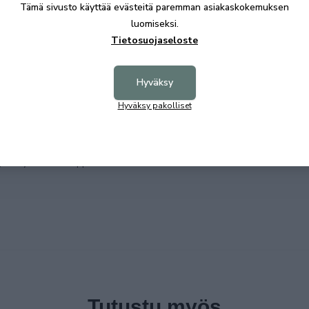
Tämä sivusto käyttää evästeitä paremman asiakaskokemuksen
luomiseksi.
 sohvia ja nojatuoleja. Tule käymään myymälässä,
. Voit myös halutessasi suunitella Nest sohvan
Tietosuojaseloste
works.com/VividWeb?productid=nest
Hyväksy
Pohjanmaalla toimivan perheyrityksen
Hyväksy pakolliset
ohvien ja nojatuolien valmistamisessa takaa
 myönnämme istuintyynyjen muotoonvaletulle
akaavat irrotettavat istuin- ja
at. Myös rahin huppu on irrotettava.
Tutustu myös