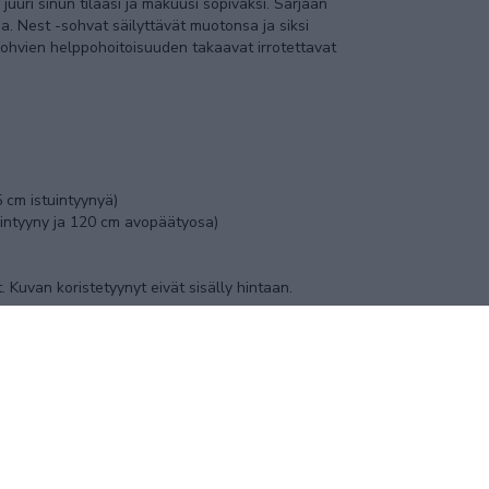
uuri sinun tilaasi ja makuusi sopivaksi. Sarjaan
a. Nest -sohvat säilyttävät muotonsa ja siksi
ohvien helppohoitoisuuden takaavat irrotettavat
 cm istuintyynyä)
uintyyny ja 120 cm avopäätyosa)
t. Kuvan koristetyynyt eivät sisälly hintaan.