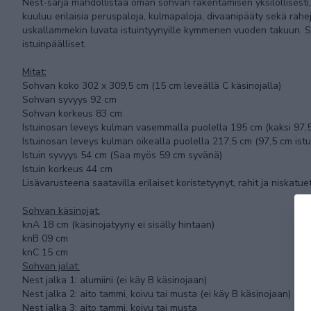
Nest-sarja mahdollistaa oman sohvan rakentamisen yksilöllisesti, j
kuuluu erilaisia peruspaloja, kulmapaloja, divaanipääty sekä rahej
uskallammekin luvata istuintyynyille kymmenen vuoden takuun. S
istuinpäälliset.
Mitat:
Sohvan koko 302 x 309,5 cm (15 cm leveällä C käsinojalla)
Sohvan syvyys 92 cm
Sohvan korkeus 83 cm
Istuinosan leveys kulman vasemmalla puolella 195 cm (kaksi 97,5
Istuinosan leveys kulman oikealla puolella 217,5 cm (97,5 cm ist
Istuin syvyys 54 cm (Saa myös 59 cm syvänä)
Istuin korkeus 44 cm
Lisävarusteena saatavilla erilaiset koristetyynyt, rahit ja niskatue
Sohvan käsinojat:
knA 18 cm (käsinojatyyny ei sisälly hintaan)
knB 09 cm
knC 15 cm
Sohvan jalat:
Nest jalka 1: alumiini (ei käy B käsinojaan)
Nest jalka 2: aito tammi, koivu tai musta (ei käy B käsinojaan)
Nest jalka 3: aito tammi, koivu tai musta