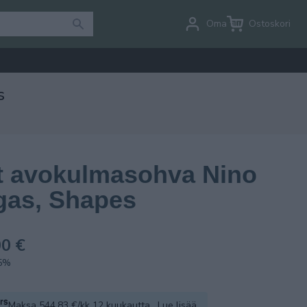
Oma tili
Ostoskori
s
t avokulmasohva Nino
gas, Shapes
0 €
.5%
Maksa 544.83 €/kk 12 kuukautta.
Lue lisää