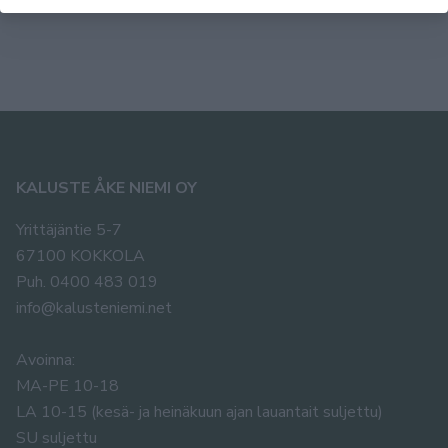
KALUSTE ÅKE NIEMI OY
Yrittäjäntie 5-7
67100 KOKKOLA
Puh. 0400 483 019
info@kalusteniemi.net
Avoinna:
MA-PE 10-18
LA 10-15 (kesä- ja heinäkuun ajan lauantait suljettu)
SU suljettu