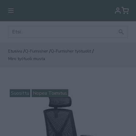
/
/
/
Etusivu
Q-Furnisher
Q-Furnisher työtuolit
Miro työtuoli musta
Suosittu
Nopea Toimitus
Suo