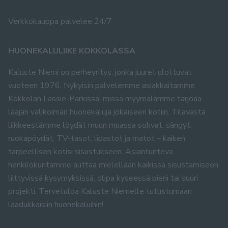
Verkkokauppa palvelee 24/7
HUONEKALULIIKE KOKKOLASSA
Kaluste Niemi on perheyritys, jonka juuret ulottuvat
vuoteen 1976. Nykyisin palvelemme asiakkaitamme
Kokkolan Lassie-Parkissa, missä myymälämme tarjoaa
laajan valikoiman huonekaluja jokaiseen kotiin. Tilavasta
liikkeestämme löydät muun muassa sohvat, sängyt,
ruokapöydät, TV-tasot, lipastot ja matot – kaiken
tarpeellisen kotisi sisustukseen. Asiantunteva
henkilökuntamme auttaa mielellään kaikissa sisustamiseen
liittyvissä kysymyksissä, olipa kyseessä pieni tai suuri
projekti. Tervetuloa Kaluste Niemelle tutustumaan
laadukkaisiin huonekaluihin!