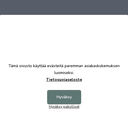
Tutustu myös
Suosittu
Nopea Toimitus
Tämä sivusto käyttää evästeitä paremman asiakaskokemuksen
luomiseksi.
Tietosuojaseloste
Hyväksy
Hyväksy pakolliset
Oscar 50 työtuoli musta
Intrata 
449,00 €
455,00 