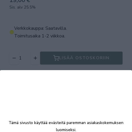
19,00 €
Sis. alv 25.5%
Verkkokauppa: Saatavilla
.
Toimitusaika 1-2 viikkoa.
LISÄÄ OSTOSKORIIN
Tuotekuvaus
Tekniset tiedot
Tämä sivusto käyttää evästeitä paremman asiakaskokemuksen
luomiseksi.