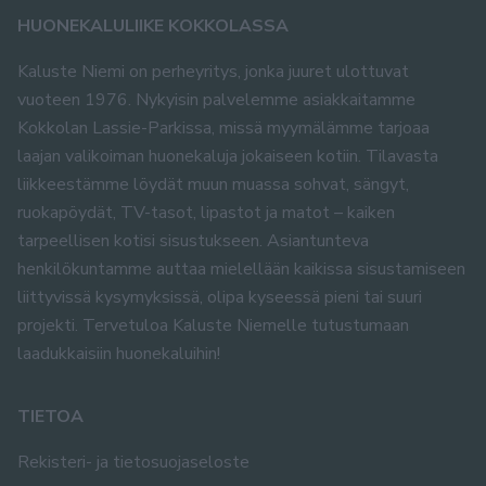
HUONEKALULIIKE KOKKOLASSA
Kaluste Niemi on perheyritys, jonka juuret ulottuvat
vuoteen 1976. Nykyisin palvelemme asiakkaitamme
Kokkolan Lassie-Parkissa, missä myymälämme tarjoaa
laajan valikoiman huonekaluja jokaiseen kotiin. Tilavasta
liikkeestämme löydät muun muassa sohvat, sängyt,
ruokapöydät, TV-tasot, lipastot ja matot – kaiken
tarpeellisen kotisi sisustukseen. Asiantunteva
henkilökuntamme auttaa mielellään kaikissa sisustamiseen
liittyvissä kysymyksissä, olipa kyseessä pieni tai suuri
projekti. Tervetuloa Kaluste Niemelle tutustumaan
laadukkaisiin huonekaluihin!
TIETOA
Rekisteri- ja tietosuojaseloste