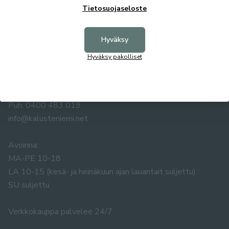
Tietosuojaseloste
Hyväksy
KALUSTE ÅKE NIEMI OY
Hyväksy pakolliset
Yrittäjäntie 5-7
67100 KOKKOLA
Puh. 0400 483 019
info@kalusteniemi.net
Avoinna:
MA-PE 10-18
LA 10-15 (kesä- ja heinäkuun ajan lauantait suljettu)
SU suljettu
Verkkokauppa palvelee 24/7