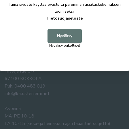
Tekniset tiedot
Tämä sivusto käyttää evästeitä paremman asiakaskokemuksen
luomiseksi.
Tietosuojaseloste
Hyväksy
Hyväksy pakolliset
KALUSTE ÅKE NIEMI OY
Yrittäjäntie 5-7
67100 KOKKOLA
Puh. 0400 483 019
info@kalusteniemi.net
Avoinna:
MA-PE 10-18
LA 10-15 (kesä- ja heinäkuun ajan lauantait suljettu)