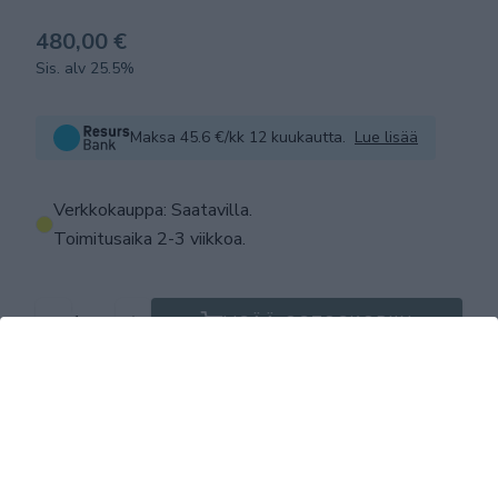
480,00 €
Sis. alv 25.5%
Maksa 45.6 €/kk 12 kuukautta.
Lue lisää
Verkkokauppa: Saatavilla
.
Toimitusaika 2-3 viikkoa.
LISÄÄ OSTOSKORIIN
Tuotekuvaus