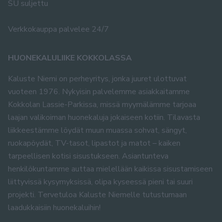
SU suljettu
Verkkokauppa palvelee 24/7
HUONEKALULIIKE KOKKOLASSA
Kaluste Niemi on perheyritys, jonka juuret ulottuvat
vuoteen 1976. Nykyisin palvelemme asiakkaitamme
Kokkolan Lassie-Parkissa, missä myymälämme tarjoaa
laajan valikoiman huonekaluja jokaiseen kotiin. Tilavasta
liikkeestämme löydät muun muassa sohvat, sängyt,
ruokapöydät, TV-tasot, lipastot ja matot – kaiken
tarpeellisen kotisi sisustukseen. Asiantunteva
henkilökuntamme auttaa mielellään kaikissa sisustamiseen
liittyvissä kysymyksissä, olipa kyseessä pieni tai suuri
projekti. Tervetuloa Kaluste Niemelle tutustumaan
laadukkaisiin huonekaluihin!