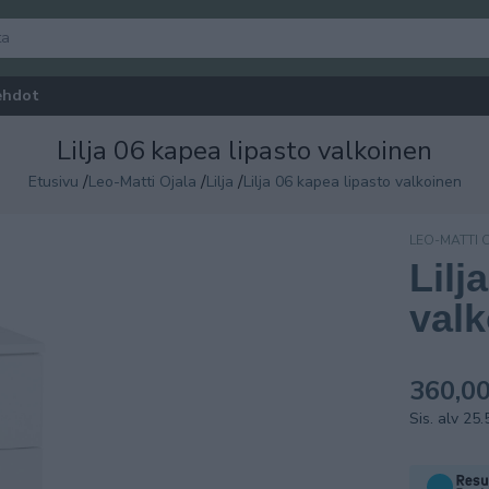
ehdot
Lilja 06 kapea lipasto valkoinen
/
/
/
Etusivu
Leo-Matti Ojala
Lilja
Lilja 06 kapea lipasto valkoinen
LEO-MATTI 
Lilj
val
360,00
Sis. alv 25