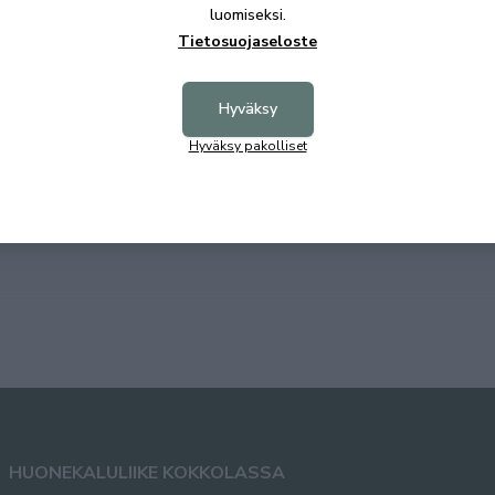
aatikosto. Lilja lipastossa on suoralinjainen ja
luomiseksi.
mppumekanismien avulla.
Tietosuojaseloste
Hyväksy
Hyväksy pakolliset
.
HUONEKALULIIKE KOKKOLASSA