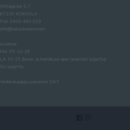
Yrittäjäntie 5-7
67100 KOKKOLA
Puh. 0400 483 019
info@kalusteniemi.net
Avoinna:
MA-PE 10-18
LA 10-15 (kesä- ja heinäkuun ajan lauantait suljettu)
SU suljettu
Verkkokauppa palvelee 24/7