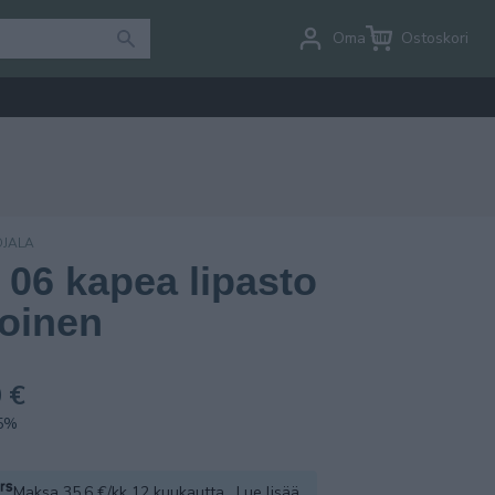
Oma tili
Ostoskori
OJALA
a 06 kapea lipasto
koinen
 €
.5%
Maksa 35.6 €/kk 12 kuukautta.
Lue lisää