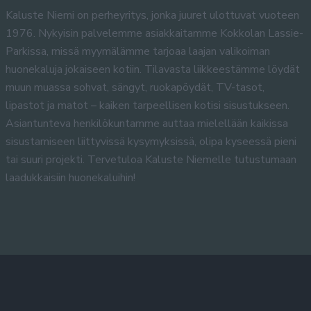
Kaluste Niemi on perheyritys, jonka juuret ulottuvat vuoteen
1976. Nykyisin palvelemme asiakkaitamme Kokkolan Lassie-
Parkissa, missä myymälämme tarjoaa laajan valikoiman
huonekaluja jokaiseen kotiin. Tilavasta liikkeestämme löydät
muun muassa sohvat, sängyt, ruokapöydät, TV-tasot,
lipastot ja matot – kaiken tarpeellisen kotisi sisustukseen.
Asiantunteva henkilökuntamme auttaa mielellään kaikissa
sisustamiseen liittyvissä kysymyksissä, olipa kyseessä pieni
tai suuri projekti. Tervetuloa Kaluste Niemelle tutustumaan
laadukkaisiin huonekaluihin!