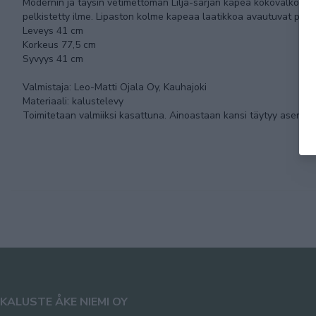
Modernin ja täysin vetimettömän Lilja-sarjan kapea kokovalkoinen l
pelkistetty ilme. Lipaston kolme kapeaa laatikkoa avautuvat po
Leveys 41 cm
Korkeus 77,5 cm
Syvyys 41 cm
Valmistaja: Leo-Matti Ojala Oy, Kauhajoki
Materiaali: kalustelevy
Toimitetaan valmiiksi kasattuna. Ainoastaan kansi täytyy asentaa
KALUSTE ÅKE NIEMI OY