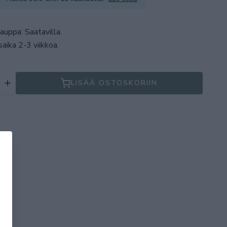
auppa: Saatavilla
.
aika 2-3 viikkoa.
LISÄÄ OSTOSKORIIN