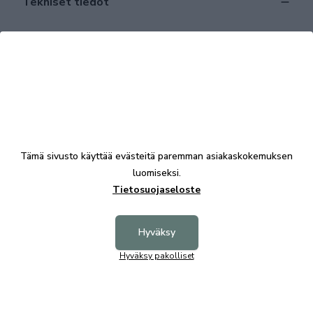
Tekniset tiedot
Tutustu myös
Tämä sivusto käyttää evästeitä paremman asiakaskokemuksen
luomiseksi.
Tietosuojaseloste
Hyväksy
Hyväksy pakolliset
Rave Premium patja 80x200x13 valkoinen
Rave Pr
297,00 €
297,00 