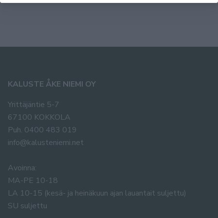
KALUSTE ÅKE NIEMI OY
Yrittäjäntie 5-7
67100 KOKKOLA
Puh. 0400 483 019
info@kalusteniemi.net
Avoinna:
MA-PE 10-18
LA 10-15 (kesä- ja heinäkuun ajan lauantait suljettu)
SU suljettu