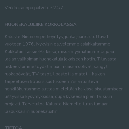
Verkkokauppa palvelee 24/7
HUONEKALULIIKE KOKKOLASSA
Kaluste Niemi on perheyritys, jonka juuret ulottuvat
vuoteen 1976. Nykyisin palvelemme asiakkaitamme
Kokkolan Lassie-Parkissa, missä myymälämme tarjoaa
laajan valikoiman huonekaluja jokaiseen kotiin. Tilavasta
liikkeestämme löydät muun muassa sohvat, sängyt,
ruokapöydät, TV-tasot, lipastot ja matot – kaiken
tarpeellisen kotisi sisustukseen. Asiantunteva
henkilökuntamme auttaa mielellään kaikissa sisustamiseen
liittyvissä kysymyksissä, olipa kyseessä pieni tai suuri
projekti. Tervetuloa Kaluste Niemelle tutustumaan
laadukkaisiin huonekaluihin!
TIETOA