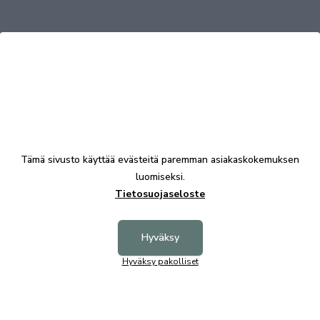
Tutustu myös
Uutuus
Tämä sivusto käyttää evästeitä paremman asiakaskokemuksen
luomiseksi.
Tietosuojaseloste
Hyväksy
Hyväksy pakolliset
Kiteen Fino senkki lakattu koivu
1198,00 €