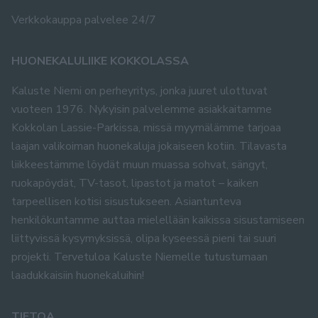
Verkkokauppa palvelee 24/7
HUONEKALULIIKE KOKKOLASSA
Kaluste Niemi on perheyritys, jonka juuret ulottuvat
vuoteen 1976. Nykyisin palvelemme asiakkaitamme
Kokkolan Lassie-Parkissa, missä myymälämme tarjoaa
laajan valikoiman huonekaluja jokaiseen kotiin. Tilavasta
liikkeestämme löydät muun muassa sohvat, sängyt,
ruokapöydät, TV-tasot, lipastot ja matot – kaiken
tarpeellisen kotisi sisustukseen. Asiantunteva
henkilökuntamme auttaa mielellään kaikissa sisustamiseen
liittyvissä kysymyksissä, olipa kyseessä pieni tai suuri
projekti. Tervetuloa Kaluste Niemelle tutustumaan
laadukkaisiin huonekaluihin!
TIETOA