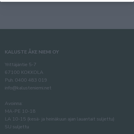
KALUSTE ÅKE NIEMI OY
Yrittäjäntie 5-7
67100 KOKKOLA
Puh. 0400 483 019
info@kalusteniemi.net
Avoinna:
MA-PE 10-18
LA 10-15 (kesä- ja heinäkuun ajan lauantait suljettu)
SU suljettu